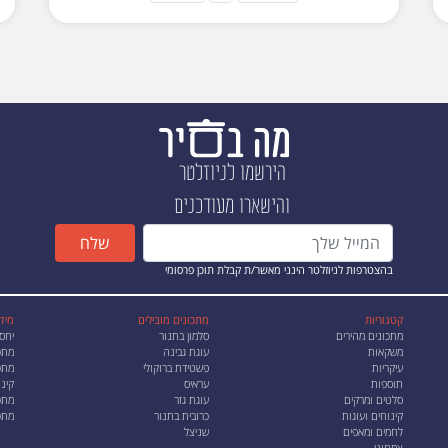
הירשמו לניוזלטר
והישארו מעודכנים
שלח
בהצטרפות לניוזלטר הינני מאשר/ת קבלת תוכן פרסומי
קטגוריות
מתכונים מובילים
מיד
מתכונים מהירים
סלמון בתנור
יחס
משקאות
עוגת גבינה
מתכ
עיקריות
פשטידת ברוקולי
מתכו
תוספות
עראיס
קינו
סלטים ומרקים
עוגת גזר
מתכ
קינוחים ועוגות
כרובית בתנור
מתכ
לחמים ומאפים
שניצל
צמחוני