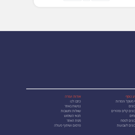
ע נוסף
אודות ועזרה
י משקל והמרות
כתבו לנו
ונים
נגישות באתר
נים קלים ומהירים
שאלות ותשובות
חים
תנאי השימוש
ונים לפסח
מפת האתר
ונים לשבועות
פרסום ושיתוף פעולה