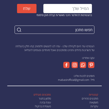
שלח
בהצטרפות לניוזלטר הינני מאשר/ת קבלת תוכן פרסומי
הצטרפו עוד היום לקהילה שלנו - עזרו לנו להגשים חלומות, קחו חלק בהצלחה
של כישרונות גדולים ותהינו ממתכונים ואוכל מיוחדים וטעימים להפליא!
עקבו אחרינו
מוזמנים לפנות אלינו
מייל:
mabasirofficial@gmail.com
קטגוריות
מתכונים מובילים
מתכונים מהירים
סלמון בתנור
משקאות
עוגת גבינה
עיקריות
פשטידת ברוקולי