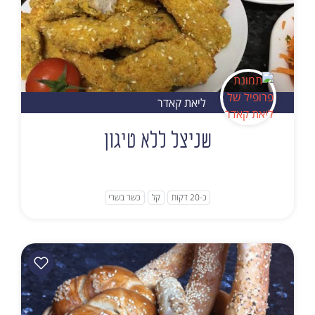
ליאת קאדר
שניצל ללא טיגון
כ-20 דקות
קל
כשר בשרי