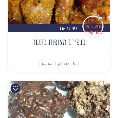
ליאת קאדר
כנפיים מצופות בתנור
כ-15 דקות
קל
כשר בשרי