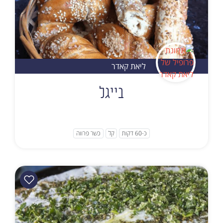
ליאת קאדר
בייגל
כ-60 דקות
קל
כשר פרווה