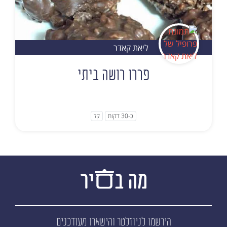
ליאת קאדר
פררו רושה ביתי
כ-30 דקות
קל
הירשמו לניוזלטר
והישארו מעודכנים