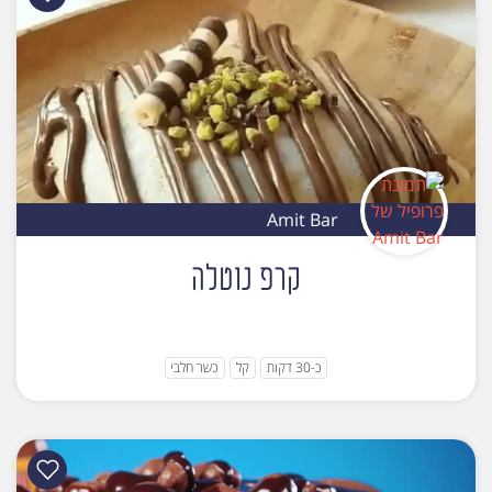
Amit Bar
קרפ נוטלה
כ-30 דקות
קל
כשר חלבי