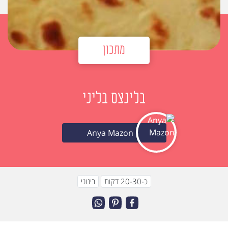
מתכון
בלינצס בליני
Anya Mazon
כ-20-30 דקות
בינוני