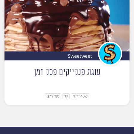
Sweetweet
עוגת פנקייקים פסק זמן
כ-40 דקות
קל
כשר חלבי