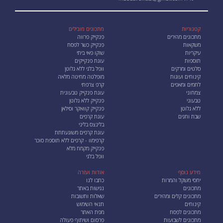
קטגוריות
מתכונים מובילים
מתכונים מהירים
פנקייק פרווה
משקאות
פנקייק כשר לפסח
עיקריות
שוקו פאי ביתי
תוספות
עוגת פנקייקים
סלטים ומרקים
וופל בלגי ללא גלוטן
קינוחים ועוגות
מופלטה מחיטה מלאה
לחמים ומאפים
קרפ צרפתי
צמחוני
עוגת פנקייק טבעונית
טבעוני
פנקייק ללא גלוטן
ללא גלוטן
פנקייק קוואקר וסילאן
שבת וחגים
עוגת קרפים
בלינצס בליני
עוגת קרפים משוגעתתת
קרפימוו - קרפים ללא תוספת סוכר
פנקייק מקמח מלא
וופל בלגי
מידע נוסף
אודות ועזרה
יחסי משקל והמרות
כתבו לנו
מתכונים
נגישות באתר
מתכונים קלים ומהירים
שאלות ותשובות
קינוחים
תנאי השימוש
מתכונים לפסח
מפת האתר
מתכונים לשבועות
פרסום ושיתוף פעולה