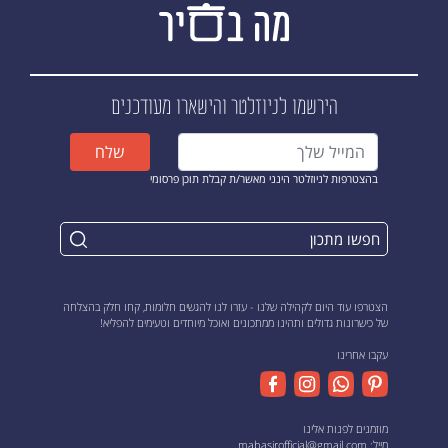
הירשמו לניוזלטר
והישארו מעודכנים
שלח
בהצטרפות לניוזלטר הינני מאשר/ת קבלת תוכן פרסומי
הצטרפו עוד היום לקהילה שלנו - עזרו לנו להגשים חלומות, קחו חלק בהצלחה
של כישרונות גדולים ותהינו ממתכונים ואוכל מיוחדים וטעימים להפליא!
עקבו אחרינו
מוזמנים לפנות אלינו
מייל:
mabasirofficial@gmail.com