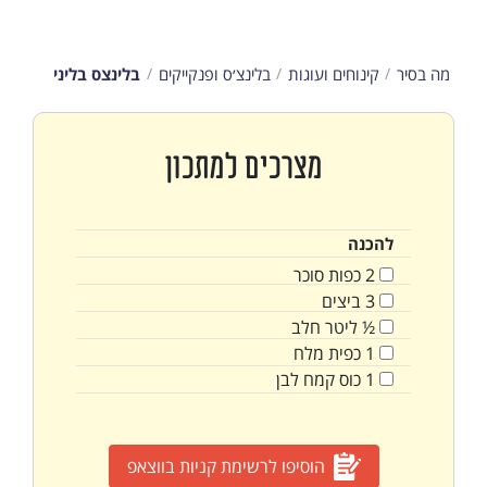
מה בסיר
קינוחים ועוגות
בלינצ׳ס ופנקייקים
בלינצס בליני
מצרכים למתכון
להכנה
2
כפות
סוכר
3
ביצים
½
ליטר
חלב
1
כפית
מלח
1
כוס
קמח לבן
הוסיפו לרשימת קניות בווצאפ