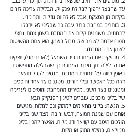
2. מוסיפים את החלב שנשאר בהדרגה, תוך כדי ערבוב,
עד שהבצק יהפוך לבלילת פנקייק. הבלילה צריכה לזרום
בקלות מן המצקת, אבל לא להיות נוזלית יותר מדי.
3. בוחרים במחבת ברזל עבה כך שבליני לא יידבקו
לתחתית. משמנים קלות את המחבת בשמן צמחי (חצי
תפוח אדמה לא מבושל, טבול בשמן, הוא אחת מהשיטות
לשמן את המחבת).
4. מחזיקים את המחבת ביד השמאל (לאדם ימני), יוצקים
את הבלילה תוך סיבוב המחבת כך שהבלילה מתפשטת
באופן שווה על תחתית המחבת. מנסים לקבל תוצאה
דקה ככל האפשר ובלי חורים. מטגנים צד אחד והופכים
ומטגנים בצד השני. מסירים מהמחבת ומוסיפים לערימה
של בליני מוכנים. עוברים לטיגון הפנקייק הבא.
5. הגשה: בליני מתאימים למתוק וגם למלוח, מגישים
אותם עם שמנת חמוצה, דבש וריבה ומצד שני בליני
הולכים היטב עם קוויאר ודג מלוח. אפשר להכין בליני
ממולאים, במילוי מתוק או מלוח.