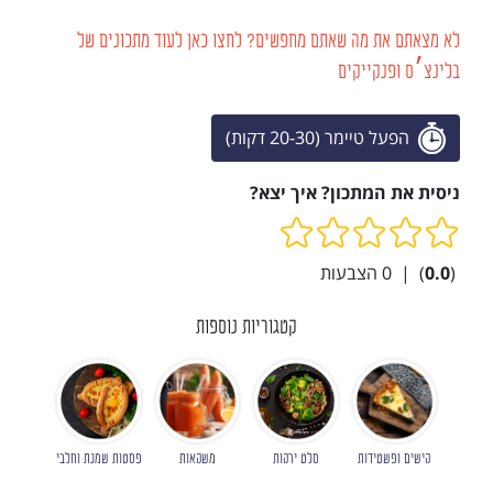
לא מצאתם את מה שאתם מחפשים? לחצו כאן לעוד מתכונים של
בלינצ׳ס ופנקייקים
הפעל טיימר (20-30 דקות)
ניסית את המתכון? איך יצא?
(
0.0
)
|
0
הצבעות
קטגוריות נוספות
קישים ופשטידות
סלט ירקות
משקאות
פסטות שמנת וחלבי