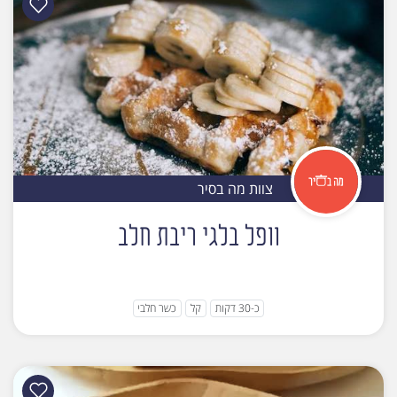
צוות מה בסיר
וופל בלגי ריבת חלב
כ-30 דקות
קל
כשר חלבי