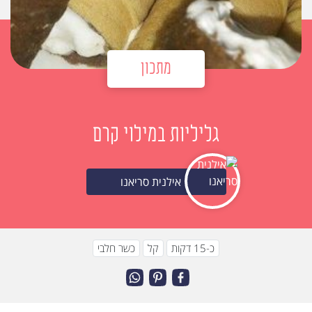
מתכון
גליליות במילוי קרם
אילנית סריאנו
כ-15 דקות
קל
כשר חלבי