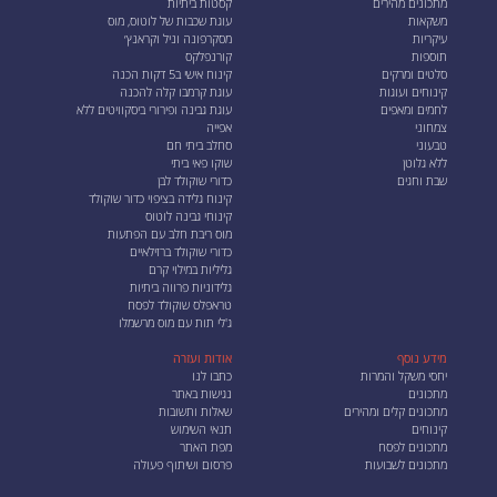
מתכונים מהירים
קסטות ביתיות
משקאות
עוגת שכבות של לוטוס, מוס
עיקריות
מסקרפונה וניל וקראנץ׳
תוספות
קורנפלקס
סלטים ומרקים
קינוח אישי ב5 דקות הכנה
קינוחים ועוגות
עוגת קרמבו קלה להכנה
לחמים ומאפים
עוגת גבינה ופירורי ביסקוויטים ללא
צמחוני
אפייה
טבעוני
סחלב ביתי חם
ללא גלוטן
שוקו פאי ביתי
שבת וחגים
כדורי שוקולד לבן
קינוח גלידה בציפוי כדור שוקולד
קינוחי גבינה לוטוס
מוס ריבת חלב עם הפתעות
כדורי שוקולד ברזילאיים
גליליות במילוי קרם
גלידוניות פרווה ביתיות
טראפלס שוקולד לפסח
ג'לי תות עם מוס מרשמלו
מידע נוסף
אודות ועזרה
יחסי משקל והמרות
כתבו לנו
מתכונים
נגישות באתר
מתכונים קלים ומהירים
שאלות ותשובות
קינוחים
תנאי השימוש
מתכונים לפסח
מפת האתר
מתכונים לשבועות
פרסום ושיתוף פעולה