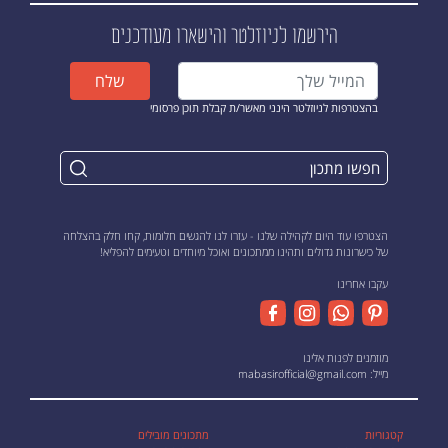
הירשמו לניוזלטר
והישארו מעודכנים
שלח
בהצטרפות לניוזלטר הינני מאשר/ת קבלת תוכן פרסומי
הצטרפו עוד היום לקהילה שלנו - עזרו לנו להגשים חלומות, קחו חלק בהצלחה
של כישרונות גדולים ותהינו ממתכונים ואוכל מיוחדים וטעימים להפליא!
עקבו אחרינו
מוזמנים לפנות אלינו
מייל:
mabasirofficial@gmail.com
קטגוריות
מתכונים מובילים