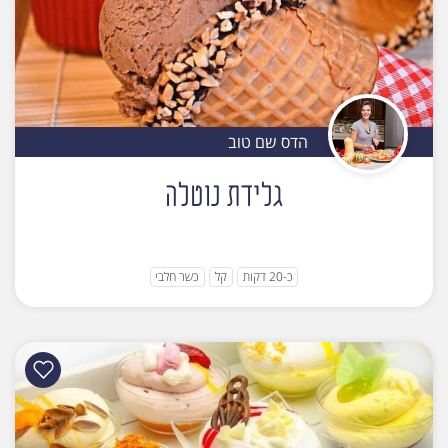
הדס שם טוב
גלידת נוטלה
כ-20 דקות
קל
כשר חלבי