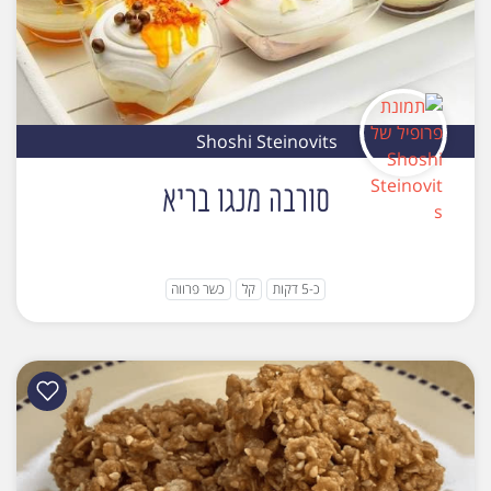
Shoshi Steinovits
סורבה מנגו בריא
כ-5 דקות
קל
כשר פרווה