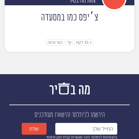
צוות מה בסיר
צ׳יפס כמו במסעדה
כ-35 דקות
קל
כשר פרווה
הירשמו לניוזלטר
והישארו מעודכנים
שלח
בהצטרפות לניוזלטר הינני מאשר/ת קבלת תוכן פרסומי