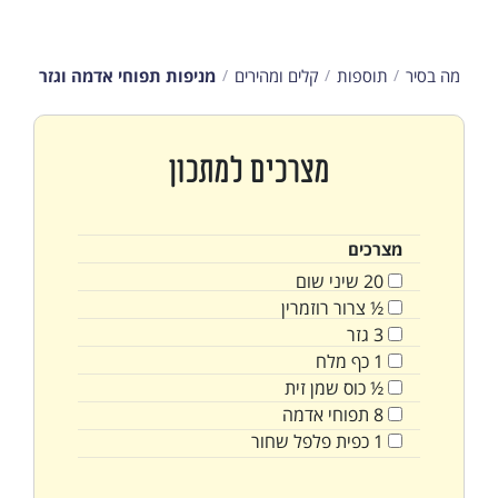
מה בסיר
תוספות
קלים ומהירים
מניפות תפוחי אדמה וגזר
מצרכים למתכון
מצרכים
20
שיני
שום
½
צרור
רוזמרין
3
גזר
1
כף
מלח
½
כוס
שמן זית
8
תפוחי אדמה
1
כפית
פלפל שחור