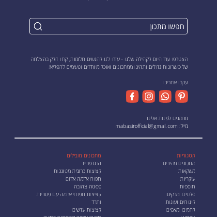
הצטרפו עוד היום לקהילה שלנו - עזרו לנו להגשים חלומות, קחו חלק בהצלחה
של כישרונות גדולים ותהינו ממתכונים ואוכל מיוחדים וטעימים להפליא!
עקבו אחרינו
מוזמנים לפנות אלינו
מייל:
mabasirofficial@gmail.com
קטגוריות
מתכונים מובילים
מתכונים מהירים
הום פרייז
משקאות
קציצות כרובית מטוגנות
עיקריות
תפוח אדמה אדום
תוספות
פסטה צהובה
סלטים ומרקים
קציצות תפוחי אדמה עם פטריות
קינוחים ועוגות
ותרד
לחמים ומאפים
קציצות עדשים