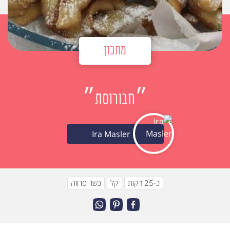
מתכון
״חבורוסת״
Ira Masler
כ-25 דקות
קל
כשר פרווה