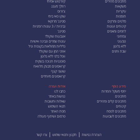
מתכונים מהירים
קיורטוש אמיתי
משקאות
רוזלך מענג
עיקריות
צ'ורוס
תוספות
שוקו פאי ביתי
סלטים ומרקים
ספינג' מרוקאי
קינוחים ועוגות
גביניות / 3 עוגות רומניות
לחמים ומאפים
ספינג'
צמחוני
אצבעות שוקולד
טבעוני
עוגות שמרים וגבינה אישיות
ללא גלוטן
גליליות ממולאות בקצפת וניל
שבת וחגים
אוזני המן עם שוקולד
וופל בלגי ללא גלוטן
סופגניות חנוכה בשקית
קרואסונים מבצק מלוואח
שושני קצף
קרואסונים מיוחדים
מידע נוסף
אודות ועזרה
יחסי משקל והמרות
כתבו לנו
מתכונים
נגישות באתר
מתכונים קלים ומהירים
שאלות ותשובות
קינוחים
תנאי השימוש
מתכונים לפסח
מפת האתר
מתכונים לשבועות
פרסום ושיתוף פעולה
הצהרת נגישות
תקנון ותנאי שימוש
צרו קשר