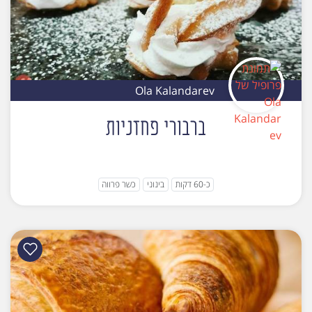
Ola Kalandarev
ברבורי פחזניות
כ-60 דקות
בינוני
כשר פרווה