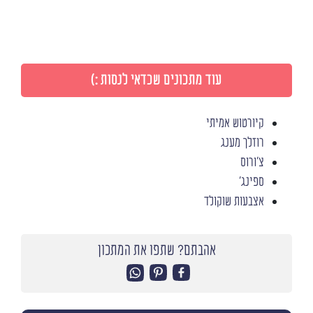
עוד מתכונים שכדאי לנסות :)
קיורטוש אמיתי
רוזלך מענג
צ'ורוס
ספינג'
אצבעות שוקולד
אהבתם? שתפו את המתכון