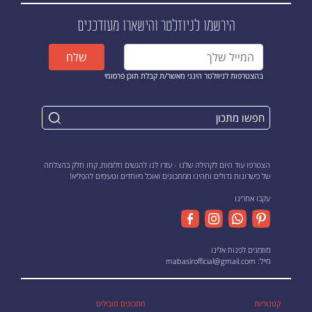
הירשמו לניוזלטר
והישארו מעודכנים
שלח
בהצטרפות לניוזלטר הינני מאשר/ת קבלת תוכן פרסומי
הצטרפו עוד היום לקהילה שלנו - עזרו לנו להגשים חלומות, קחו חלק בהצלחה
של כישרונות גדולים ותהינו ממתכונים ואוכל מיוחדים וטעימים להפליא!
עקבו אחרינו
מוזמנים לפנות אלינו
מייל:
mabasirofficial@gmail.com
קטגוריות
מתכונים מובילים