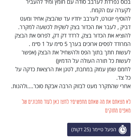
בכוס נפרדת לערבב סודה עם חומץ ומיד להעביר
לקערה עם הקמח.
להוסיף יוגורט, לערבב יחדיו עד שהבצק אחיד ומעט
דביק , לעבר את הכדור בצק לשקית לכשעה למקרר.
להוציא את הכדור בצק, לרדד דק דק, לפרוס את הבצק
המרודד לפסים ארוכים בערך 5 ס״מ על 1 ס״מ .
לעשות חתך בתוך הפס ולהשחיל את הבצק (אפשר
לעשות כל תורה העולה על הדמיון)
לחמם שמן עמוק במחבת, לטגן את הרצאות כדקה על
כל צד.
אחרי שהתקרר מעט לבזוק הרבה אבקת סוכר....ולהנות.
לא מצאתם את מה שאתם מחפשים? לחצו כאן לעוד מתכונים של
מאפים מתוקים
הפעל טיימר (25 דקות)