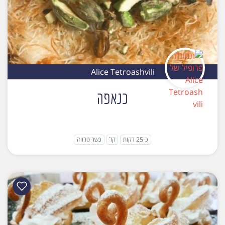
Alice Tetroashvili
כנאפה
כ-25 דקות
קל
כשר פרווה