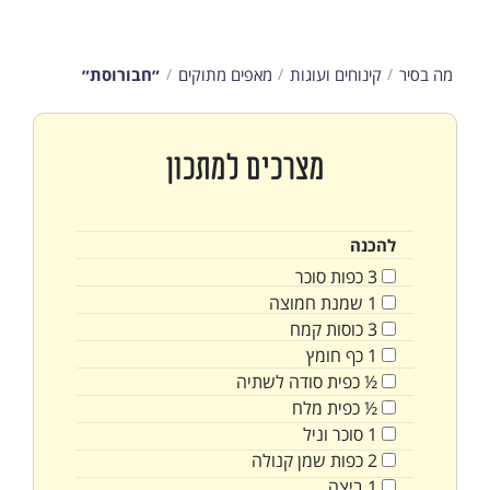
מה בסיר
קינוחים ועוגות
מאפים מתוקים
״חבורוסת״
מצרכים למתכון
להכנה
3
כפות
סוכר
1
שמנת חמוצה
3
כוסות
קמח
1
כף
חומץ
½
כפית
סודה לשתיה
½
כפית
מלח
1
סוכר וניל
2
כפות
שמן קנולה
1
ביצה