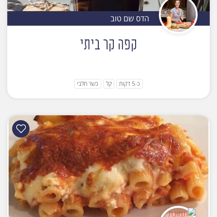
הדס שם טוב
קפה קר ביתי
כ-5 דקות
קל
כשר חלבי