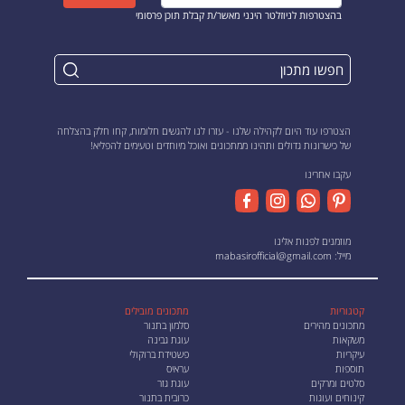
בהצטרפות לניוזלטר הינני מאשר/ת קבלת תוכן פרסומי
הצטרפו עוד היום לקהילה שלנו - עזרו לנו להגשים חלומות, קחו חלק בהצלחה
של כישרונות גדולים ותהינו ממתכונים ואוכל מיוחדים וטעימים להפליא!
עקבו אחרינו
מוזמנים לפנות אלינו
מייל:
mabasirofficial@gmail.com
קטגוריות
מתכונים מובילים
מתכונים מהירים
סלמון בתנור
משקאות
עוגת גבינה
עיקריות
פשטידת ברוקולי
תוספות
עראיס
סלטים ומרקים
עוגת גזר
קינוחים ועוגות
כרובית בתנור