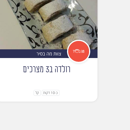
צוות מה בסיר
רולדה ב3 מצרכים
כ-10 דקות
קל