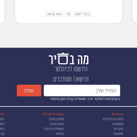
כ-15 דקות
קל
כשר פרווה
הירשמו לניוזלטר
והישארו מעודכנים
שלח
בהצטרפות לניוזלטר הינני מאשר/ת קבלת תוכן פרסומי
קטגוריות
מתכונים מובילים
מיד
מתכונים מהירים
סלמון בתנור
יחס
משקאות
עוגת גבינה
מתכ
עיקריות
פשטידת ברוקולי
מתכו
תוספות
עראיס
קינו