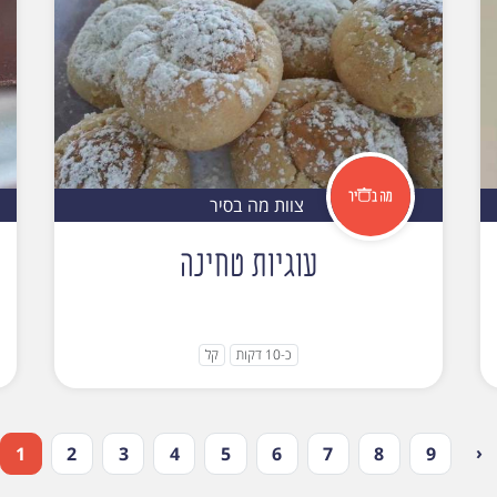
צוות מה בסיר
עוגיות טחינה
כ-10 דקות
קל
‹
1
2
3
4
5
6
7
8
9