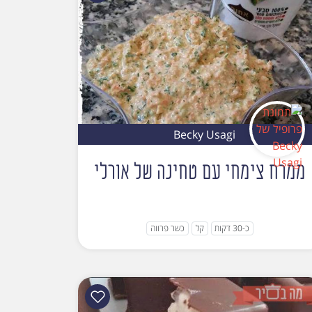
Becky Usagi
ממרח צימחי עם טחינה של אורלי
כ-30 דקות
קל
כשר פרווה