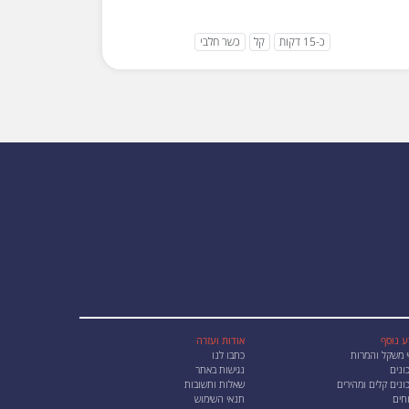
כ-15 דקות
קל
כשר חלבי
ע נוסף
אודות ועזרה
י משקל והמרות
כתבו לנו
ונים
נגישות באתר
נים קלים ומהירים
שאלות ותשובות
חים
תנאי השימוש