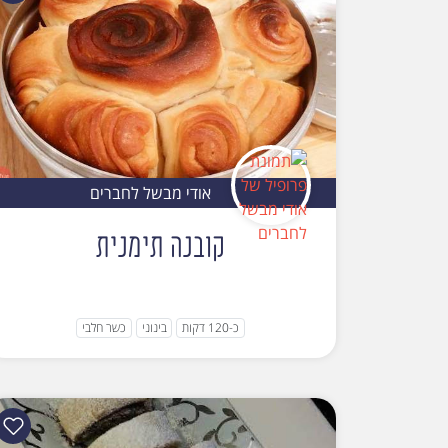
אודי מבשל לחברים
קובנה תימנית
כ-120 דקות
בינוני
כשר חלבי