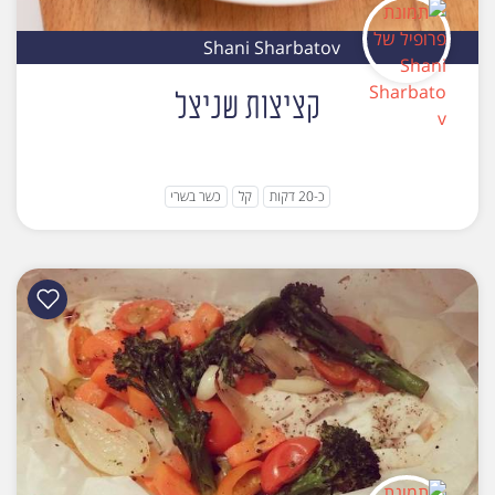
Shani Sharbatov
קציצות שניצל
כ-20 דקות
קל
כשר בשרי