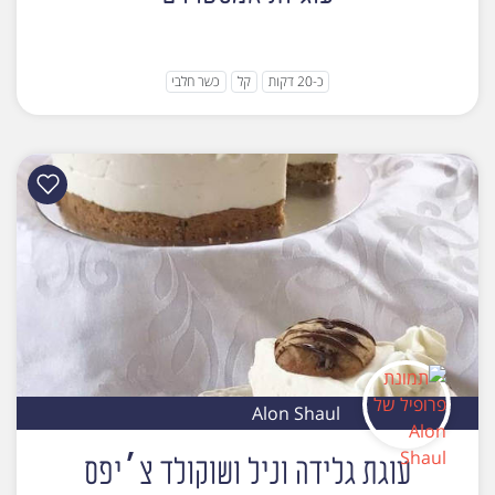
כ-20 דקות
קל
כשר חלבי
Alon Shaul
עוגת גלידה וניל ושוקולד צ׳יפס