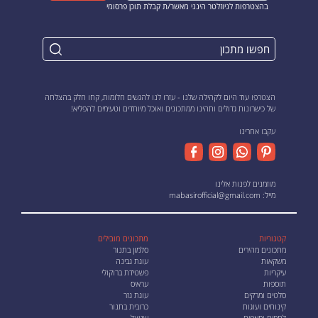
בהצטרפות לניוזלטר הינני מאשר/ת קבלת תוכן פרסומי
הצטרפו עוד היום לקהילה שלנו - עזרו לנו להגשים חלומות, קחו חלק בהצלחה
של כישרונות גדולים ותהינו ממתכונים ואוכל מיוחדים וטעימים להפליא!
עקבו אחרינו
מוזמנים לפנות אלינו
מייל:
mabasirofficial@gmail.com
קטגוריות
מתכונים מובילים
מתכונים מהירים
סלמון בתנור
משקאות
עוגת גבינה
עיקריות
פשטידת ברוקולי
תוספות
עראיס
סלטים ומרקים
עוגת גזר
קינוחים ועוגות
כרובית בתנור
לחמים ומאפים
שניצל