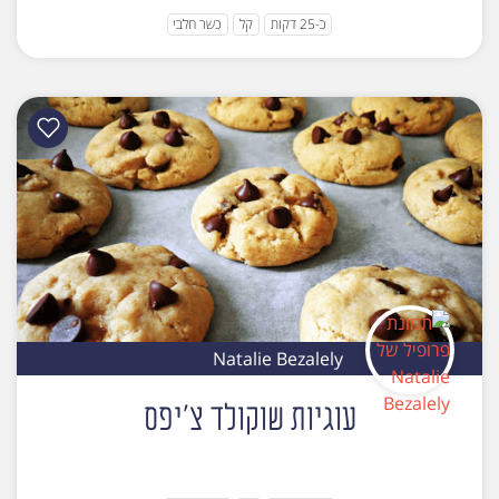
כ-25 דקות
קל
כשר חלבי
Natalie Bezalely
עוגיות שוקולד צ'יפס