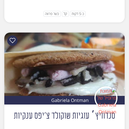
כ-5 דקות
קל
כשר פרווה
Gabriela Ontman
סנדוויץ׳ עוגיות שוקולד צ'יפס ענקיות