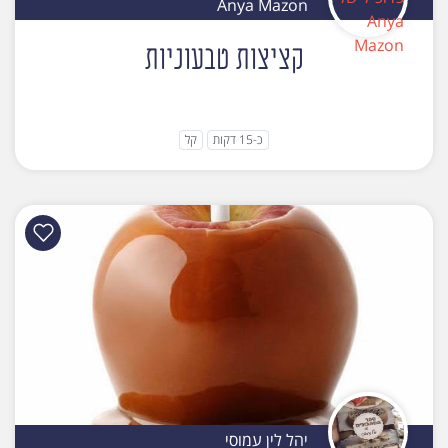
Anya Mazon
קציצות טבעוניות
כ-15 דקות
קל
יהל לין עמוסי