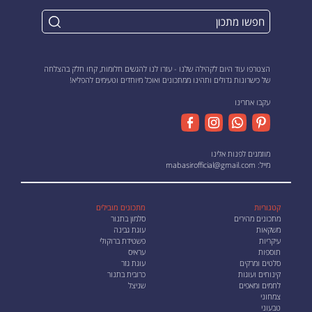
הצטרפו עוד היום לקהילה שלנו - עזרו לנו להגשים חלומות, קחו חלק בהצלחה
של כישרונות גדולים ותהינו ממתכונים ואוכל מיוחדים וטעימים להפליא!
עקבו אחרינו
מוזמנים לפנות אלינו
מייל:
mabasirofficial@gmail.com
קטגוריות
מתכונים מובילים
מתכונים מהירים
סלמון בתנור
משקאות
עוגת גבינה
עיקריות
פשטידת ברוקולי
תוספות
עראיס
סלטים ומרקים
עוגת גזר
קינוחים ועוגות
כרובית בתנור
לחמים ומאפים
שניצל
צמחוני
טבעוני