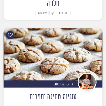
חלווה
כ-30 דקות
קל
כשר חלבי
הדס שם טוב
עוגיות טחינה ותמרים