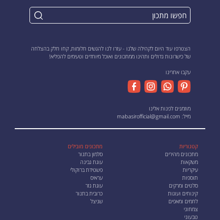
הצטרפו עוד היום לקהילה שלנו - עזרו לנו להגשים חלומות, קחו חלק בהצלחה
של כישרונות גדולים ותהינו ממתכונים ואוכל מיוחדים וטעימים להפליא!
עקבו אחרינו
מוזמנים לפנות אלינו
מייל:
mabasirofficial@gmail.com
קטגוריות
מתכונים מובילים
מתכונים מהירים
סלמון בתנור
משקאות
עוגת גבינה
עיקריות
פשטידת ברוקולי
תוספות
עראיס
סלטים ומרקים
עוגת גזר
קינוחים ועוגות
כרובית בתנור
לחמים ומאפים
שניצל
צמחוני
טבעוני