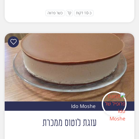
כ-10 דקות
קל
כשר פרווה
Ido Moshe
עוגת לוטוס ממכרת