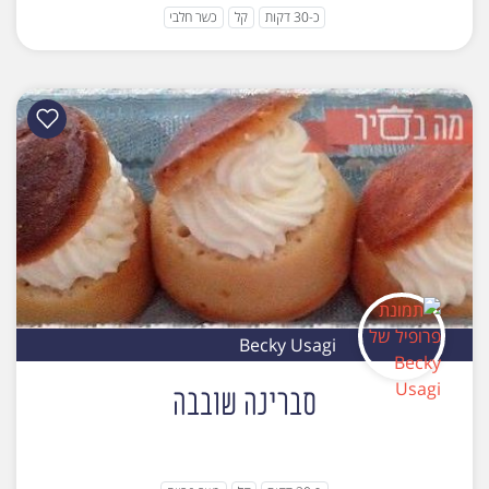
כ-30 דקות
קל
כשר חלבי
Becky Usagi
סברינה שובבה