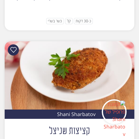
כ-30 דקות
קל
כשר בשרי
Shani Sharbatov
קציצות שניצל