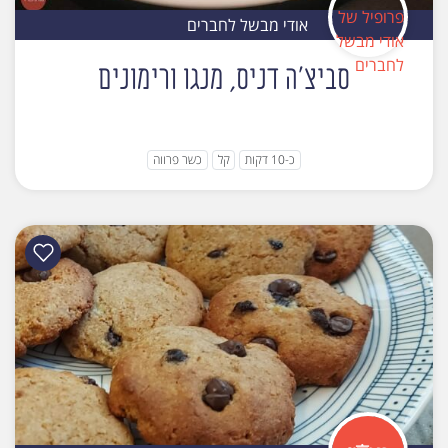
אודי מבשל לחברים
סביצ'ה דניס, מנגו ורימונים
כ-10 דקות
קל
כשר פרווה