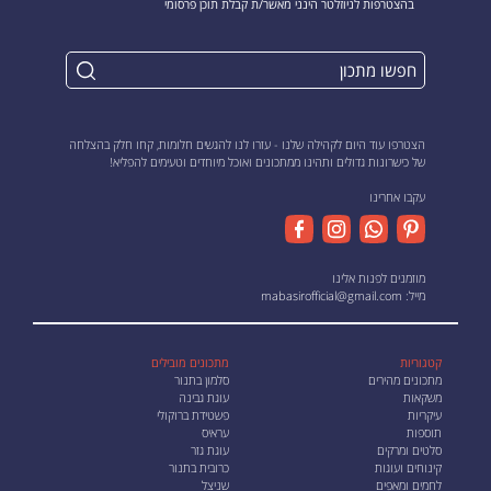
בהצטרפות לניוזלטר הינני מאשר/ת קבלת תוכן פרסומי
הצטרפו עוד היום לקהילה שלנו - עזרו לנו להגשים חלומות, קחו חלק בהצלחה
של כישרונות גדולים ותהינו ממתכונים ואוכל מיוחדים וטעימים להפליא!
עקבו אחרינו
מוזמנים לפנות אלינו
מייל:
mabasirofficial@gmail.com
קטגוריות
מתכונים מובילים
מתכונים מהירים
סלמון בתנור
משקאות
עוגת גבינה
עיקריות
פשטידת ברוקולי
תוספות
עראיס
סלטים ומרקים
עוגת גזר
קינוחים ועוגות
כרובית בתנור
לחמים ומאפים
שניצל