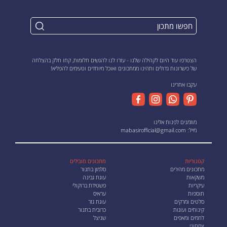
הצטרפו עוד היום לקהילה שלנו - עזרו לנו להגשים חלומות, קחו חלק בהצלחה
של כישרונות גדולים ותהינו ממתכונים ואוכל מיוחדים וטעימים להפליא!
עקבו אחרינו
מוזמנים לפנות אלינו
מייל:
mabasirofficial@gmail.com
קטגוריות
מתכונים מובילים
מתכונים מהירים
סלמון בתנור
משקאות
עוגת גבינה
עיקריות
פשטידת ברוקולי
תוספות
עראיס
סלטים ומרקים
עוגת גזר
קינוחים ועוגות
כרובית בתנור
לחמים ומאפים
שניצל
צמחוני