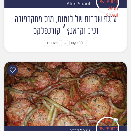
Alon Shaul
עוגת שכבות של לוטוס, מוס מסקרפונה
וניל וקראנץ׳ קורנפלקס
כ-30 דקות
קל
כשר חלבי
ענבל לנקרי