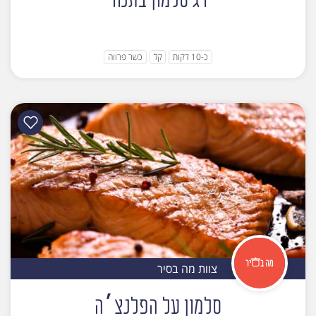
דג סלמון בתנור
כ-10 דקות
קל
כשר פרווה
צוות מה בסיר
סלמון על הפלנצ׳ה