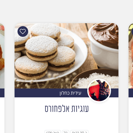
עידית כחלון
עוגיות אלפחורס
כ-30 דקות
קל
כשר חלבי