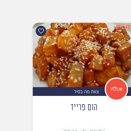
צוות מה בסיר
הום פרייז
כ-40 דקות
קל
כשר פרווה