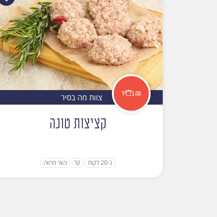
צוות מה בסיר
קציצות טונה
כ-20 דקות
קל
כשר פרווה