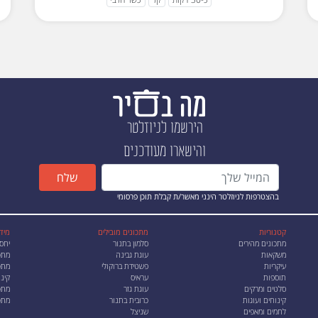
הירשמו לניוזלטר
והישארו מעודכנים
שלח
בהצטרפות לניוזלטר הינני מאשר/ת קבלת תוכן פרסומי
קטגוריות
מתכונים מובילים
מיד
מתכונים מהירים
סלמון בתנור
יחס
משקאות
עוגת גבינה
מתכ
עיקריות
פשטידת ברוקולי
מתכו
תוספות
עראיס
קינו
סלטים ומרקים
עוגת גזר
מתכ
קינוחים ועוגות
כרובית בתנור
מתכ
לחמים ומאפים
שניצל