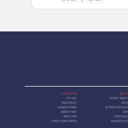
ע נוסף
אודות ועזרה
י משקל והמרות
כתבו לנו
ונים
נגישות באתר
נים קלים ומהירים
שאלות ותשובות
חים
תנאי השימוש
ונים לפסח
מפת האתר
ונים לשבועות
פרסום ושיתוף פעולה