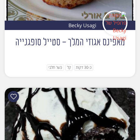
Becky Usagi
מאפינס אגוזי המלך - סטייל סופגנייה
כ-30 דקות
קל
כשר חלבי