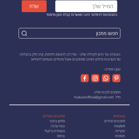
שלח
בהצטרפות לניוזלטר הינני מאשר/ת קבלת תוכן פרסומי
הצטרפו עוד היום לקהילה שלנו - עזרו לנו להגשים חלומות, קחו חלק בהצלחה
של כישרונות גדולים ותהינו ממתכונים ואוכל מיוחדים וטעימים להפליא!
עקבו אחרינו
מוזמנים לפנות אלינו
מייל:
mabasirofficial@gmail.com
קטגוריות
מתכונים מובילים
מתכונים מהירים
סלמון בתנור
משקאות
עוגת גבינה
עיקריות
פשטידת ברוקולי
תוספות
עראיס