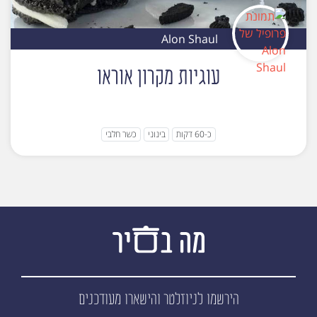
Alon Shaul
עוגיות מקרון אוראו
כ-60 דקות
בינוני
כשר חלבי
הירשמו לניוזלטר
והישארו מעודכנים