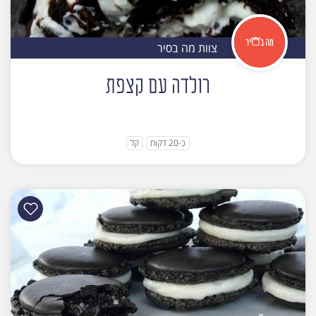
צוות מה בסיר
רולדה עם קצפת
כ-20 דקות
קל