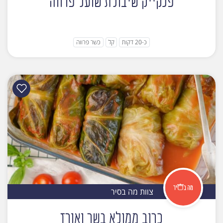
פנקייק שיבולת שועל פרווה
כ-20 דקות
קל
כשר פרווה
צוות מה בסיר
כרוב ממולא בשר ואורז