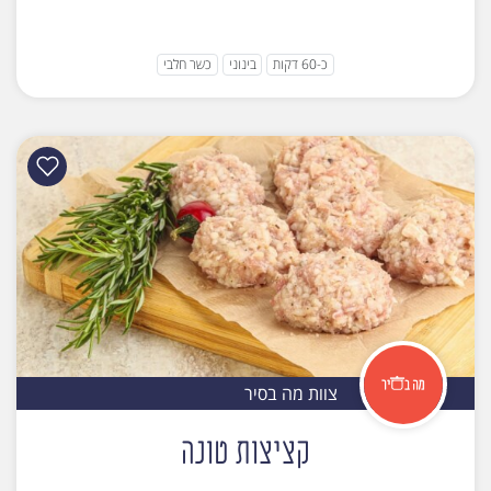
כ-60 דקות
בינוני
כשר חלבי
צוות מה בסיר
קציצות טונה