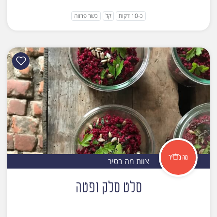
כ-10 דקות
קל
כשר פרווה
צוות מה בסיר
סלט סלק ופטה