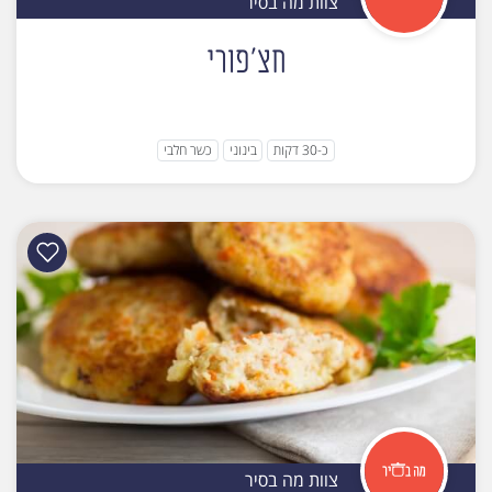
צוות מה בסיר
חצ'פורי
כ-30 דקות
בינוני
כשר חלבי
צוות מה בסיר