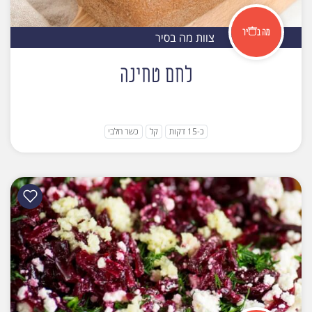
צוות מה בסיר
לחם טחינה
כ-15 דקות
קל
כשר חלבי