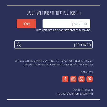
הירשמו לניוזלטר
והישארו מעודכנים
שלח
בהצטרפות לניוזלטר הינני מאשר/ת קבלת תוכן פרסומי
הצטרפו עוד היום לקהילה שלנו - עזרו לנו להגשים חלומות, קחו חלק בהצלחה
של כישרונות גדולים ותהינו ממתכונים ואוכל מיוחדים וטעימים להפליא!
עקבו אחרינו
מוזמנים לפנות אלינו
מייל:
mabasirofficial@gmail.com