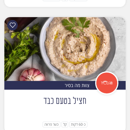
צוות מה בסיר
חציל בטעם כבד
כ-60 דקות
קל
כשר פרווה