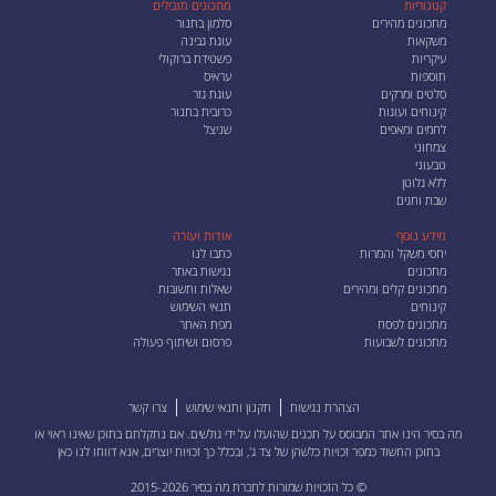
קטגוריות
מתכונים מובילים
מתכונים מהירים
סלמון בתנור
משקאות
עוגת גבינה
עיקריות
פשטידת ברוקולי
תוספות
עראיס
סלטים ומרקים
עוגת גזר
קינוחים ועוגות
כרובית בתנור
לחמים ומאפים
שניצל
צמחוני
טבעוני
ללא גלוטן
שבת וחגים
מידע נוסף
אודות ועזרה
יחסי משקל והמרות
כתבו לנו
מתכונים
נגישות באתר
מתכונים קלים ומהירים
שאלות ותשובות
קינוחים
תנאי השימוש
מתכונים לפסח
מפת האתר
מתכונים לשבועות
פרסום ושיתוף פעולה
הצהרת נגישות
תקנון ותנאי שימוש
צרו קשר
מה בסיר הינו אתר המבוסס על תכנים שהועלו על ידי גולשים. אם נתקלתם בתוכן שאינו ראוי או
בתוכן החשוד כמפר זכויות כלשהן של צד ג', ובכלל כך זכויות יוצרים, אנא
דווחו לנו כאן
© כל הזכויות שמורות לחברת מה בסיר 2015-2026