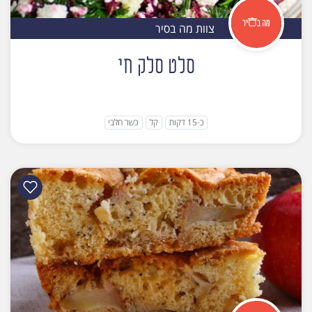
צוות מה בסיר
סלט סלק חי
כ-15 דקות
קל
כשר חלבי