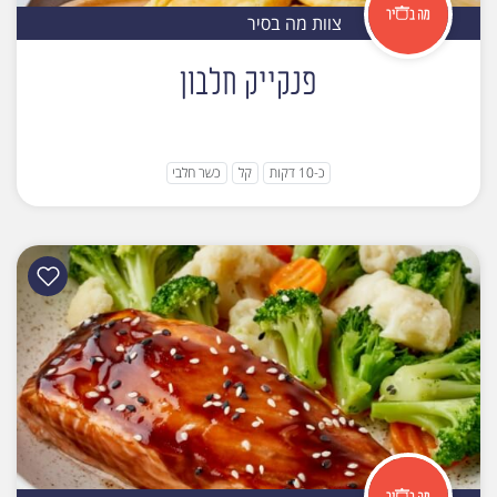
צוות מה בסיר
פנקייק חלבון
כ-10 דקות
קל
כשר חלבי