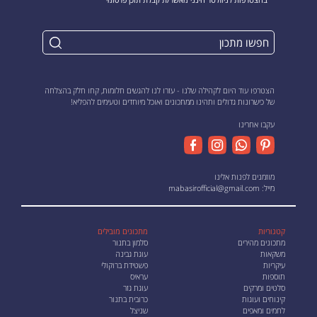
הצטרפו עוד היום לקהילה שלנו - עזרו לנו להגשים חלומות, קחו חלק בהצלחה
של כישרונות גדולים ותהינו ממתכונים ואוכל מיוחדים וטעימים להפליא!
עקבו אחרינו
מוזמנים לפנות אלינו
מייל:
mabasirofficial@gmail.com
קטגוריות
מתכונים מובילים
מתכונים מהירים
סלמון בתנור
משקאות
עוגת גבינה
עיקריות
פשטידת ברוקולי
תוספות
עראיס
סלטים ומרקים
עוגת גזר
קינוחים ועוגות
כרובית בתנור
לחמים ומאפים
שניצל