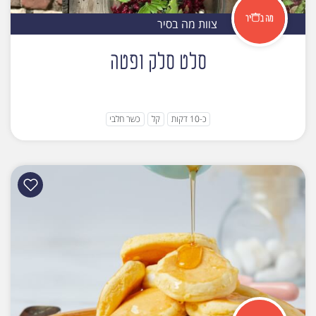
צוות מה בסיר
סלט סלק ופטה
כ-10 דקות
קל
כשר חלבי