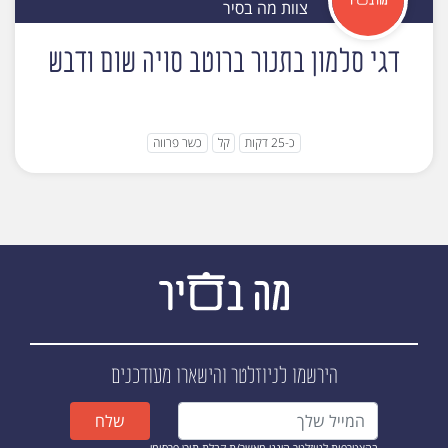
צוות מה בסיר
דגי סלמון בתנור ברוטב סויה שום ודבש
כ-25 דקות
קל
כשר פרווה
הירשמו לניוזלטר
והישארו מעודכנים
שלח
בהצטרפות לניוזלטר הינני מאשר/ת קבלת תוכן פרסומי