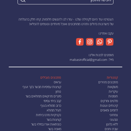
הצטרפו עוד היום לקהילה שלנו - עזרו לנו להגשים חלומות, קחו חלק בהצלחה
של כישרונות גדולים ותהינו ממתכונים ואוכל מיוחדים וטעימים להפליא!
עקבו אחרינו
מוזמנים לפנות אלינו
מייל:
mabasirofficial@gmail.com
קטגוריות
מתכונים מובילים
מתכונים מהירים
עראיס
משקאות
קציצות עסיסיות מבשר בקר ועוף
עיקריות
טחון
תוספות
סיגרים מרוקאים ממולאים בשר
סלטים ומרקים
קבב ביתי עסיסי
קינוחים ועוגות
כרוב ממולא בעוף
לחמים ומאפים
חציל ממולא
צמחוני
נקניקיות מרגז ביתיות
טבעוני
קציצות בשר
ללא גלוטן
כופתאות אורז במילוי בשר
שבת וחגים
מאפה בשר