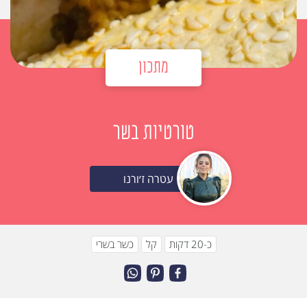
מתכון
טורטיות בשר
עטרה ז׳ורנו
כ-20 דקות
קל
כשר בשרי