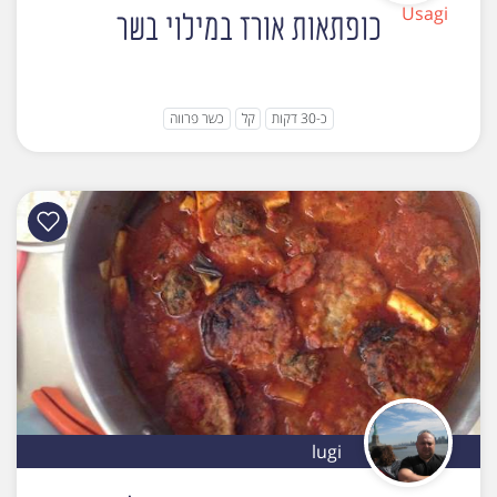
כופתאות אורז במילוי בשר
כ-30 דקות
קל
כשר פרווה
lugi