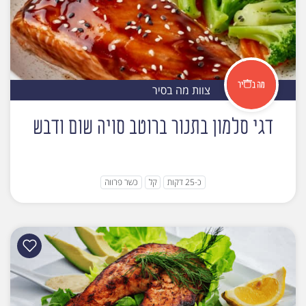
צוות מה בסיר
דגי סלמון בתנור ברוטב סויה שום ודבש
כ-25 דקות
קל
כשר פרווה