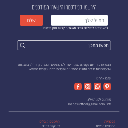
הירשמו לניוזלטר
והישארו מעודכנים
שלח
בהצטרפות לניוזלטר הינני מאשר/ת קבלת תוכן פרסומי
הצטרפו עוד היום לקהילה שלנו - עזרו לנו להגשים חלומות, קחו חלק בהצלחה
של כישרונות גדולים ותהינו ממתכונים ואוכל מיוחדים וטעימים להפליא!
עקבו אחרינו
מוזמנים לפנות אלינו
מייל:
mabasirofficial@gmail.com
קטגוריות
מתכונים מובילים
מתכונים מהירים
דג בקלה בתנור