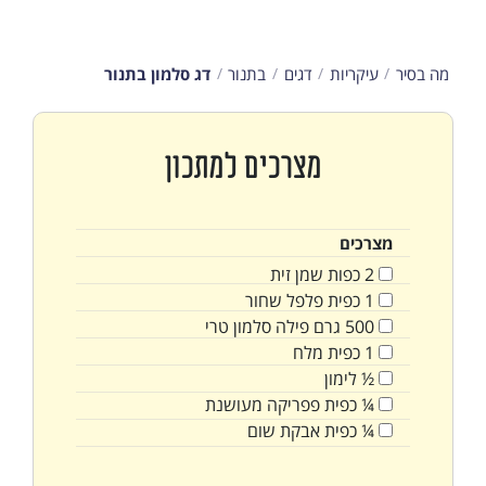
מה בסיר
עיקריות
דגים
בתנור
דג סלמון בתנור
מצרכים למתכון
מצרכים
2
כפות
שמן זית
1
כפית
פלפל שחור
500
גרם
פילה סלמון טרי
1
כפית
מלח
½
לימון
¼
כפית
פפריקה מעושנת
¼
כפית
אבקת שום