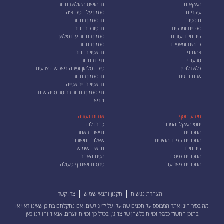
משקאות
דג מושט ממולא בתנור
עיקריות
סלמון על הפלנצ׳ה
תוספות
דג סלמון בתנור
סלטים ומרקים
דג פורל בתנור
קינוחים ועוגות
סלמון בתנור עם סילאן
לחמים ומאפים
סלמון בתנור
צמחוני
דג אפוי בתנור
טבעוני
דגים בתנור
ללא גלוטן
פילה סלמון ופירה בשלושה צבעים
שבת וחגים
דג סלמון בתנור
דג אפוי בנייר אפייה
דגי סלמון בתנור ברוטב סויה שום
ודבש
מידע נוסף
אודות ועזרה
יחסי משקל והמרות
כתבו לנו
מתכונים
נגישות באתר
מתכונים קלים ומהירים
שאלות ותשובות
קינוחים
תנאי השימוש
מתכונים לפסח
מפת האתר
מתכונים לשבועות
פרסום ושיתוף פעולה
הצהרת נגישות
תקנון ותנאי שימוש
צרו קשר
מה בסיר הינו אתר המבוסס על תכנים שהועלו על ידי גולשים. אם נתקלתם בתוכן שאינו ראוי או
בתוכן החשוד כמפר זכויות כלשהן של צד ג', ובכלל כך זכויות יוצרים, אנא
דווחו לנו כאן