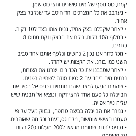
קמח, כוס נוסף של מים פושרים וחצי כוס שמן.
• נערבב את כל המצרכים יחד היטב עד שנקבל בצק
אחיד.
• לאחר שקבלנו בצק אחיד, נניח אותו בצד ל10 דקות.
• בחלוף ה10 דקות, ניקח את הבצק ונקח מתוכו 8
כדורים.
• מכל כדור אנו נכין 2 נחשים ונלפף אותם אחד סביב
השני כמו בורג. את הקצוות יש להדק.
• לאחר שסבבנו את כל הכדורים ויצרנו את הצורות,
נרתיח מים ביחד עם 2 כפות סודה לשתייה בפנים.
• שהמים הגיעו למצב שהם רותחים נכניס אל הסיר את
הבייגלה כל פעם אחד לחצי דקה, ונוציא אל תבנית שיש
עליה נייר אפייה.
• נמרח את הבייגלה בביצה טרופה, ונבזוק מעל על פי
טעמנו האישי שומשום, מלח גס, זעתר וכל מה שאוהבים.
• נכניס לתנור שחומם מראש ל200 מעלות כ20 דקות
עד השחמה.