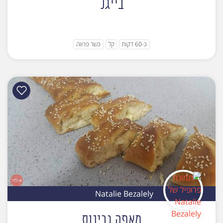
בייגל
כ-60 דקות
קל
כשר פרווה
Natalie Bezalely
מאפה גבינות