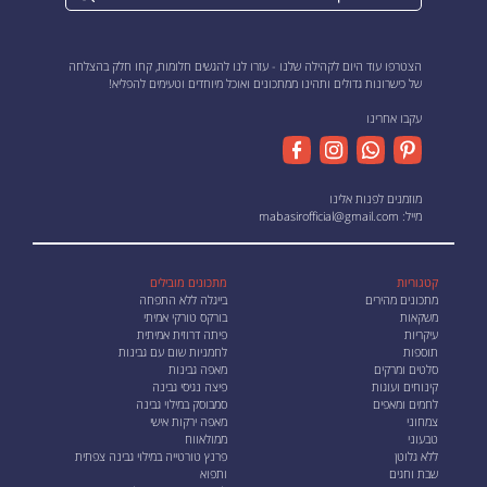
הצטרפו עוד היום לקהילה שלנו - עזרו לנו להגשים חלומות, קחו חלק בהצלחה
של כישרונות גדולים ותהינו ממתכונים ואוכל מיוחדים וטעימים להפליא!
עקבו אחרינו
מוזמנים לפנות אלינו
מייל:
mabasirofficial@gmail.com
קטגוריות
מתכונים מובילים
מתכונים מהירים
בייגלה ללא התפחה
משקאות
בורקס טורקי אמיתי
עיקריות
פיתה דרוזית אמיתית
תוספות
לחמניות שום עם גבינות
סלטים ומרקים
מאפה גבינות
קינוחים ועוגות
פיצה נגיסי גבינה
לחמים ומאפים
סמבוסק במילוי גבינה
צמחוני
מאפה ירקות אישי
טבעוני
ממולאווח
ללא גלוטן
פרנץ טורטייה במילוי גבינה צפתית
שבת וחגים
ותפוא