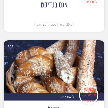
אגס בנדיקט
כ-30 דקות
בינוני
כשר חלבי
ליאת קאדר