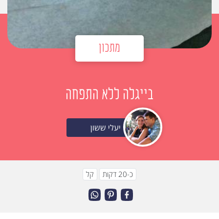
מתכון
בייגלה ללא התפחה
יעלי ששון
כ-20 דקות
קל