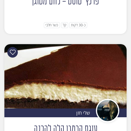
פרנץ' טוסט - לחם מטוגן
כ-30 דקות
קל
כשר חלבי
שלי חזן
עוגת קרמבו קלה להכנה