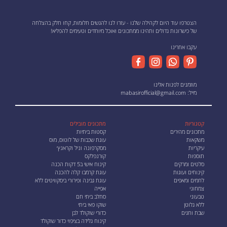
הצטרפו עוד היום לקהילה שלנו - עזרו לנו להגשים חלומות, קחו חלק בהצלחה
של כישרונות גדולים ותהינו ממתכונים ואוכל מיוחדים וטעימים להפליא!
עקבו אחרינו
מוזמנים לפנות אלינו
מייל:
mabasirofficial@gmail.com
קטגוריות
מתכונים מובילים
מתכונים מהירים
קסטות ביתיות
משקאות
עוגת שכבות של לוטוס, מוס
עיקריות
מסקרפונה וניל וקראנץ׳
תוספות
קורנפלקס
סלטים ומרקים
קינוח אישי ב5 דקות הכנה
קינוחים ועוגות
עוגת קרמבו קלה להכנה
לחמים ומאפים
עוגת גבינה ופירורי ביסקוויטים ללא
צמחוני
אפייה
טבעוני
סחלב ביתי חם
ללא גלוטן
שוקו פאי ביתי
שבת וחגים
כדורי שוקולד לבן
קינוח גלידה בציפוי כדור שוקולד