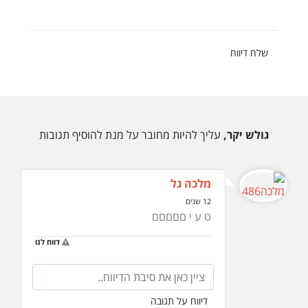
שלח דיווח
גולש יקר,
עליך להיות מחובר על מנת להוסיף תגובות
מלכה גל
12 שנים
ט ע י םםםםם
דווח לנו
דיווח על תגובה