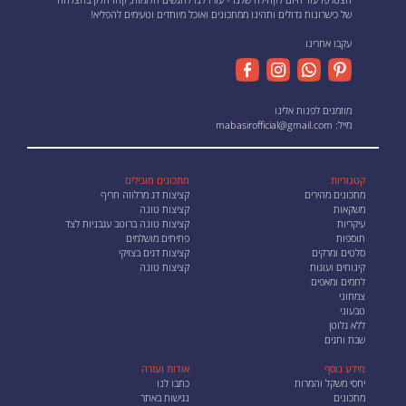
של כישרונות גדולים ותהינו ממתכונים ואוכל מיוחדים וטעימים להפליא!
עקבו אחרינו
מוזמנים לפנות אלינו
מייל:
mabasirofficial@gmail.com
קטגוריות
מתכונים מובילים
מתכונים מהירים
קציצות דג מרלוזה חריף
משקאות
קציצות טונה
עיקריות
קציצות טונה ברוטב עגבניות לצד
תוספות
פתיתים מושלמים
סלטים ומרקים
קציצות דגים בצזיקי
קינוחים ועוגות
קציצות טונה
לחמים ומאפים
צמחוני
טבעוני
ללא גלוטן
שבת וחגים
מידע נוסף
אודות ועזרה
יחסי משקל והמרות
כתבו לנו
מתכונים
נגישות באתר