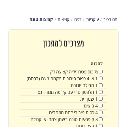
מה בסיר
עיקריות
דגים
קציצות
קציצות טונה
מצרכים למתכון
להכנה
½
כוס
פטרוזיליה קצוצה דק
1
או 4 כפות פירורית מקמח מצה (בפסח)
1
חבילה
יוגורט
1
מלפפון טרי עם קליפה מגורד גס
1
שמן זית
4
ביצים
4
כפות
פירורי לחם מוזהבים
3
קופסאות
טונה בשמן צמחי או קנולה
1
בצל בינוני