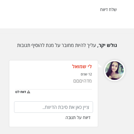
שלח דיווח
גולש יקר,
עליך להיות מחובר על מנת להוסיף תגובות
לי שמואל
12 שנים
מדהיםםם
דווח לנו
דיווח על תגובה