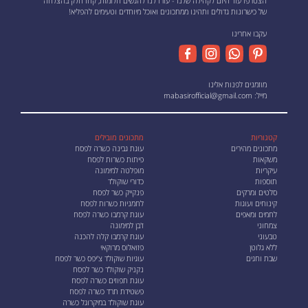
הצטרפו עוד היום לקהילה שלנו - עזרו לנו להגשים חלומות, קחו חלק בהצלחה
של כישרונות גדולים ותהינו ממתכונים ואוכל מיוחדים וטעימים להפליא!
עקבו אחרינו
מוזמנים לפנות אלינו
מייל:
mabasirofficial@gmail.com
קטגוריות
מתכונים מובילים
מתכונים מהירים
עוגת גבינה כשרה לפסח
משקאות
פיתות כשרות לפסח
עיקריות
מופלטה למימונה
תוספות
כדורי שוקולד
סלטים ומרקים
פנקייק כשר לפסח
קינוחים ועוגות
לחמניות כשרות לפסח
לחמים ומאפים
עוגת קרמבו כשרה לפסח
צמחוני
ז'בן למימונה
טבעוני
עוגת קרמבו קלה להכנה
ללא גלוטן
פזואלוס מרוקאי
שבת וחגים
עוגיות שוקולד צ'יפס כשר לפסח
נקניק שוקולד כשר לפסח
עוגת תפוזים כשרה לפסח
פשטידת תרד כשרה לפסח
עוגת שוקולד במיקרוגל כשרה