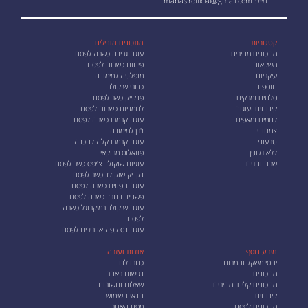
מייל:
mabasirofficial@gmail.com
קטגוריות
מתכונים מובילים
מתכונים מהירים
עוגת גבינה כשרה לפסח
משקאות
פיתות כשרות לפסח
עיקריות
מופלטה למימונה
תוספות
כדורי שוקולד
סלטים ומרקים
פנקייק כשר לפסח
קינוחים ועוגות
לחמניות כשרות לפסח
לחמים ומאפים
עוגת קרמבו כשרה לפסח
צמחוני
ז'בן למימונה
טבעוני
עוגת קרמבו קלה להכנה
ללא גלוטן
פזואלוס מרוקאי
שבת וחגים
עוגיות שוקולד צ'יפס כשר לפסח
נקניק שוקולד כשר לפסח
עוגת תפוזים כשרה לפסח
פשטידת תרד כשרה לפסח
עוגת שוקולד במיקרוגל כשרה
לפסח
עוגת נס קפה אוורירית לפסח
מידע נוסף
אודות ועזרה
יחסי משקל והמרות
כתבו לנו
מתכונים
נגישות באתר
מתכונים קלים ומהירים
שאלות ותשובות
קינוחים
תנאי השימוש
מתכונים לפסח
מפת האתר