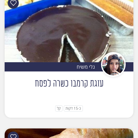
נלי משיח
עוגת קרמבו כשרה לפסח
כ-15 דקות
קל