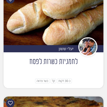
יעלי ששון
לחמניות כשרות לפסח
כ-30 דקות
קל
כשר פרווה