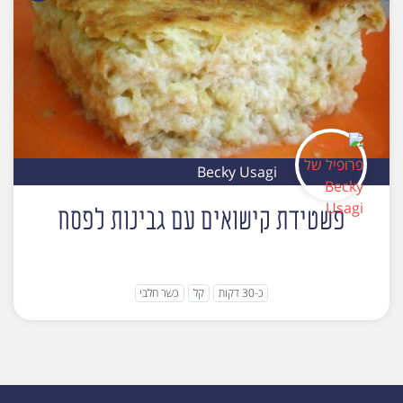
Becky Usagi
פשטידת קישואים עם גבינות לפסח
כ-30 דקות
קל
כשר חלבי