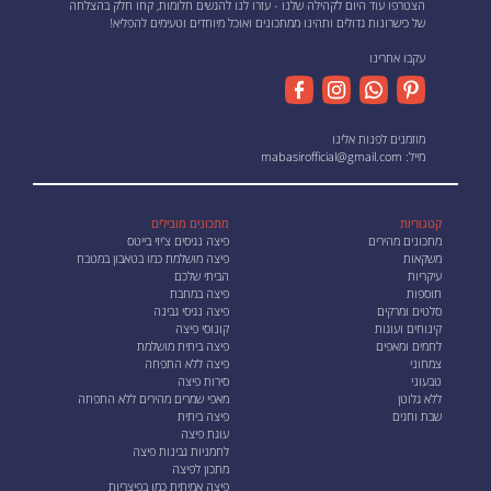
הצטרפו עוד היום לקהילה שלנו - עזרו לנו להגשים חלומות, קחו חלק בהצלחה
של כישרונות גדולים ותהינו ממתכונים ואוכל מיוחדים וטעימים להפליא!
עקבו אחרינו
מוזמנים לפנות אלינו
מייל:
mabasirofficial@gmail.com
קטגוריות
מתכונים מובילים
מתכונים מהירים
פיצה נגיסים צ'יזי בייטס
משקאות
פיצה מושלמת כמו בטאבון במטבח
עיקריות
הביתי שלכם
תוספות
פיצה במחבת
סלטים ומרקים
פיצה נגיסי גבינה
קינוחים ועוגות
קונוסי פיצה
לחמים ומאפים
פיצה ביתית מושלמת
צמחוני
פיצה ללא התפחה
טבעוני
סירות פיצה
ללא גלוטן
מאפי שמרים מהירים ללא התפחה
שבת וחגים
פיצה ביתית
עוגת פיצה
לחמניות גבינות פיצה
מתכון לפיצה
פיצה אמיתית כמו בפיצריות