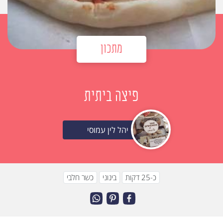
מתכון
פיצה ביתית
יהל לין עמוסי
כ-25 דקות
בינוני
כשר חלבי