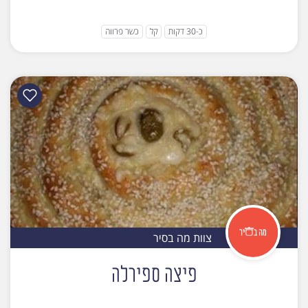
כ-30 דקות
קל
כשר פרווה
צוות מה בסיר
פיצה ספירלה