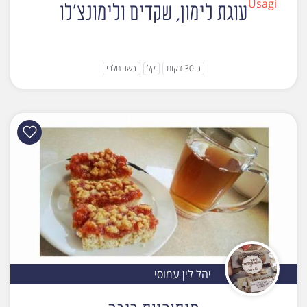
עוגת לימון, שקדים ולימונצ'לו
כ-30 דקות
קל
כשר חלבי
יהל לין עמוסי