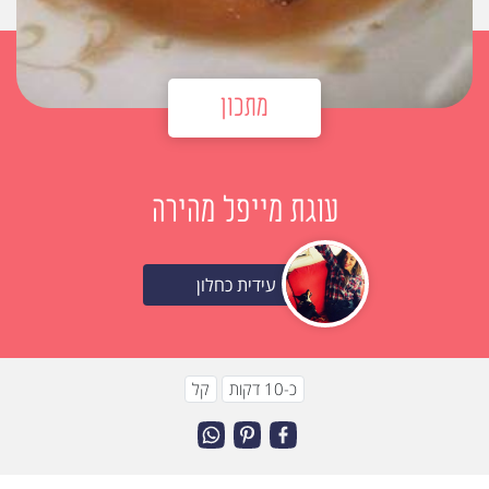
מתכון
עוגת מייפל מהירה
עידית כחלון
כ-10 דקות
קל