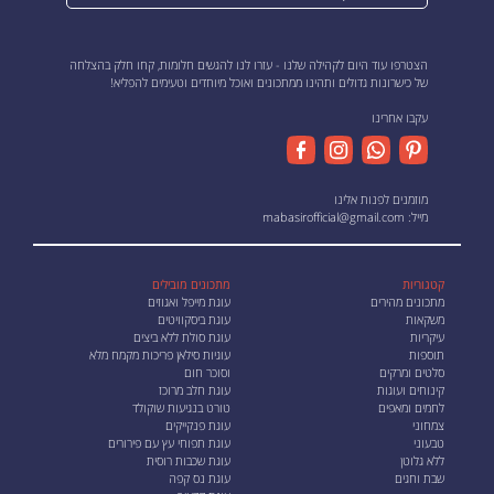
הצטרפו עוד היום לקהילה שלנו - עזרו לנו להגשים חלומות, קחו חלק בהצלחה
של כישרונות גדולים ותהינו ממתכונים ואוכל מיוחדים וטעימים להפליא!
עקבו אחרינו
מוזמנים לפנות אלינו
מייל:
mabasirofficial@gmail.com
קטגוריות
מתכונים מובילים
מתכונים מהירים
עוגת מייפל ואגוזים
משקאות
עוגת ביסקוויטים
עיקריות
עוגת סולת ללא ביצים
תוספות
עוגיות סילאן פריכות מקמח מלא
סלטים ומרקים
וסוכר חום
קינוחים ועוגות
עוגת חלב מרוכז
לחמים ומאפים
טורט בנגיעות שוקולד
צמחוני
עוגת פנקייקים
טבעוני
עוגת תפוחי עץ עם פירורים
ללא גלוטן
עוגת שכבות רוסית
שבת וחגים
עוגת נס קפה