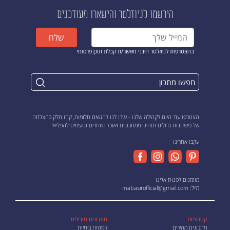
הירשמו לניוזלטר
והישארו מעודכנים
שלח
בהצטרפות לניוזלטר הינני מאשר/ת קבלת תוכן פרסומי
הצטרפו עוד היום לקהילה שלנו - עזרו לנו להגשים חלומות, קחו חלק בהצלחה
של כישרונות גדולים ותהינו ממתכונים ואוכל מיוחדים וטעימים להפליא!
עקבו אחרינו
מוזמנים לפנות אלינו
מייל:
mabasirofficial@gmail.com
קטגוריות
מתכונים מובילים
מתכונים מהירים
קסטות ביתיות