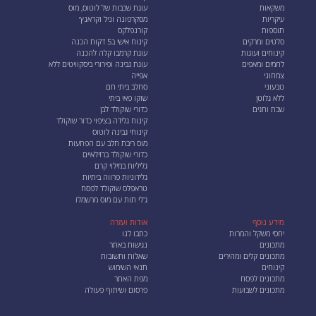
משקאות
עוגת שכבות של לוטוס, מוס
עיקריות
מסקרפונה וניל וקראנץ׳
תוספות
קורנפלקס
סלטים ומרקים
קינוח אישי ב5 דקות הכנה
קינוחים ועוגות
עוגת קרמבו קלה להכנה
לחמים ומאפים
עוגת גבינה ופירורי ביסקוויטים ללא
צמחוני
אפייה
טבעוני
סחלב ביתי חם
ללא גלוטן
שוקו פאי ביתי
שבת וחגים
כדורי שוקולד לבן
קינוח גלידה בציפוי כדור שוקולד
קינוחי גבינה לוטוס
מוס ריבת חלב עם הפתעות
כדורי שוקולד ברזילאיים
גליליות במילוי קרם
גלידוניות פרווה ביתיות
טראפלס שוקולד לפסח
ג'לי תות עם מוס מרשמלו
מידע נוסף
אודות ועזרה
יחסי משקל והמרות
כתבו לנו
מתכונים
נגישות באתר
מתכונים קלים ומהירים
שאלות ותשובות
קינוחים
תנאי השימוש
מתכונים לפסח
מפת האתר
מתכונים לשבועות
פרסום ושיתוף פעולה