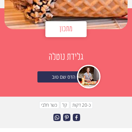
מתכון
גלידת נוטלה
הדס שם טוב
כ-20 דקות
קל
כשר חלבי