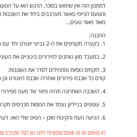
למתכון הזה אין שימוש בסוכר, הדגש הוא על הטעם
והטעם הכייפי כאשר מערבבים ביחד את השכבות ו
מאוד מאוד טעים…
ההכנה:
1. בקערה מקציפים את ה-2 גביעי יוגורט יחד עם השמנת מתוקה וכף הסילאן עד לקבלת עיסה אחידה וסמיכה.
2. במעבד מזון טוחנים לפירורים בינוניים את העוגיות יחד עם השוקולד
3. לוקחים כוסיות ומתחילים לסדר את השכבות:
קודם כל שכבת פירורים ואחריה שכבת היוגורט וכן 
4. השכבה האחרונה תהיה פיזור של מעט מפירורי העוגיות/שוקולד
5. עוטפים בנייליון נצמד את הכוסות מכניסים מקרר לכמה שעות להתייצבות
6. הגיעה העת והקינוח מוכן – הטיפ שלי הוא: לערבב את השכבות יחד ככה טעים יותר
לא מצאתם את מה שאתם מחפשים? לחצו כאן לעוד מתכונים של