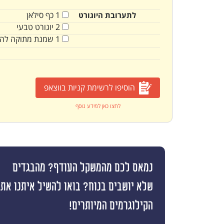
1
כף
סילאן
לתערובת היוגורט
2
יוגורט טבעי
1
שמנת מתוקה לה
הוסיפו לרשימת קניות בווצאפ
לחצו כאן למידע נוסף
נמאס לכם מהמשקל העודף? מהבגדים
שלא יושבים בנוח? בואו להשיל איתנו את
הקילוגרמים המיותרים!