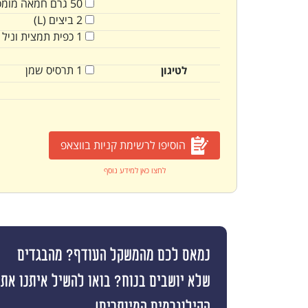
50
גרם
חמאה מומס
2
ביצים (L)
1
כפית
תמצית וניל
1
תרסיס שמן
לטיגון
הוסיפו לרשימת קניות בווצאפ
לחצו כאן למידע נוסף
נמאס לכם מהמשקל העודף? מהבגדים
שלא יושבים בנוח? בואו להשיל איתנו את
הקילוגרמים המיותרים!