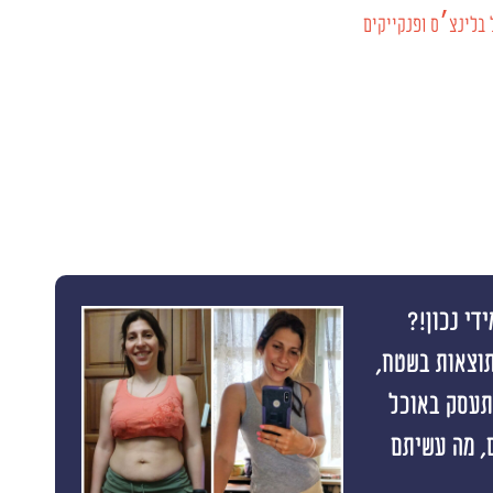
בלינצ׳ס ופנקייקים
די נכון!?
תוצאות בשטח,
התעסק באוכל
 תוצאה ראשונה תוך 10 ימים, מה עשיתם