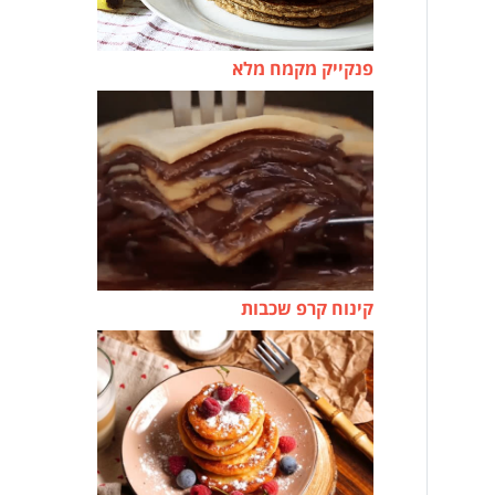
פנקייק מקמח מלא
קינוח קרפ שכבות