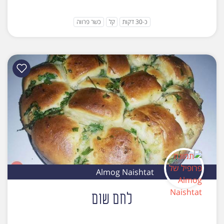
כ-30 דקות
קל
כשר פרווה
Almog Naishtat
לחם שום