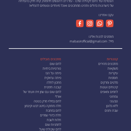
הצטרפו עוד היום לקהילה שלנו - עזרו לנו להגשים חלומות, קחו חלק בהצלחה
של כישרונות גדולים ותהינו ממתכונים ואוכל מיוחדים וטעימים להפליא!
עקבו אחרינו
מוזמנים לפנות אלינו
מייל:
mabasirofficial@gmail.com
קטגוריות
מתכונים מובילים
מתכונים מהירים
לחם שום
משקאות
טורטיות ביתיות
עיקריות
פיתה על הגז
תוספות
פיתה עראקית
סלטים ומרקים
מתכון לחלה
קינוחים ועוגות
קובנה תימנית
לחמים ומאפים
לחם שום עם שמן זית וזעתר של
צמחוני
אורלי
טבעוני
לחם במילוי מרק בטטה
ללא גלוטן
חלה מתוקה בזיגוג דבש וקינמון
שבת וחגים
לחם במחבת
חלת כדורי שמרים
חלות לשבת
לחמניות שום
לחם שיבולת שועל