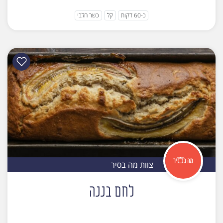
כ-60 דקות
קל
כשר חלבי
צוות מה בסיר
לחם בננה