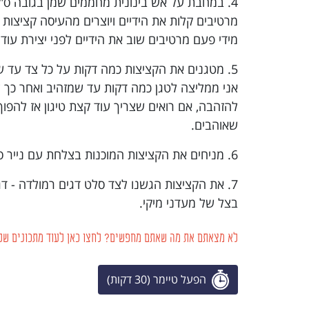
4. במחבת על אש בינונית מחממים שמן בגובה ס"מ.
מרטיבים קלות את הידיים ויוצרים מהעיסה קציצות ב
מידי פעם מרטיבים שוב את הידיים לפני יצירת עוד 
5. מטגנים את הקציצות כמה דקות על כל צד עד שהן מזהיבות יפה ומתייצבות.
אני ממליצה לטגן כמה דקות עד שמזהיב ואחר כך ל
להזהבה, אם רואים שצריך עוד קצת טיגון אז להפוך
שאוהבים.
6. מניחים את הקציצות המוכנות בצלחת עם נייר סופג, משאירים שיתקררו טוב וככה הן ייתיצבו יותר.
7. את הקציצות הגשנו לצד סלט דגים רמולדה - דג 
בצל של מעדני מיקי.
לא מצאתם את מה שאתם מחפשים? לחצו כאן לעוד מתכונים של
הפעל טיימר (30 דקות)