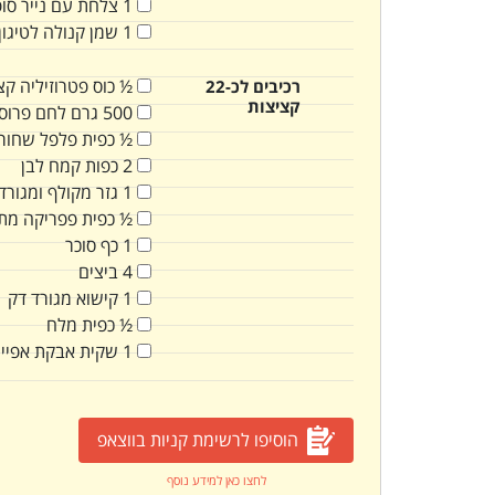
1
צלחת עם נייר סופ
1
שמן קנולה לטיגון
½
כוס
פטרוזיליה קצ
רכיבים לכ-22
קציצות
500
גרם
לחם פרוס 
½
כפית
פלפל שחור
2
כפות
קמח לבן
1
גזר מקולף ומגורד
½
כפית
פפריקה מת
1
כף
סוכר
4
ביצים
1
קישוא מגורד דק
½
כפית
מלח
1
שקית
אבקת אפיי
הוסיפו לרשימת קניות בווצאפ
לחצו כאן למידע נוסף