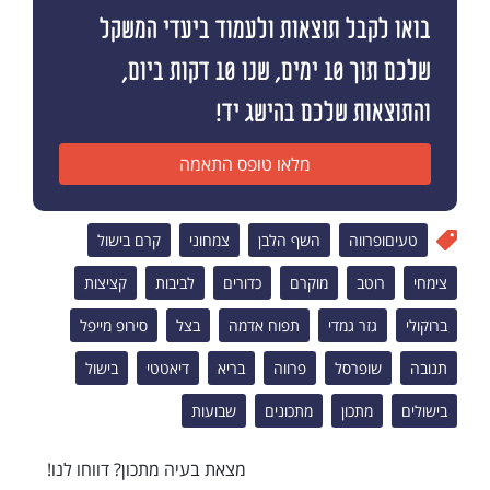
בואו לקבל תוצאות ולעמוד ביעדי המשקל
שלכם תוך 10 ימים, שנו 10 דקות ביום,
והתוצאות שלכם בהישג יד!
מלאו טופס התאמה
טעיםופרווה
השף הלבן
צמחוני
קרם בישול
צימחי
רוטב
מוקרם
כדורים
לביבות
קציצות
ברוקולי
גזר גמדי
תפוח אדמה
בצל
סירופ מייפל
תנובה
שופרסל
פרווה
בריא
דיאטטי
בישול
בישולים
מתכון
מתכונים
שבועות
מצאת בעיה מתכון? דווחו לנו!