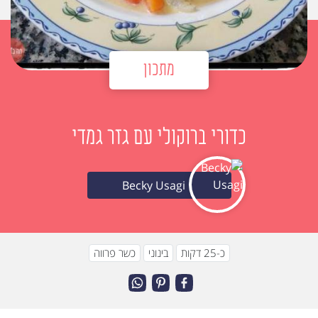
מתכון
כדורי ברוקולי עם גזר גמדי
Becky Usagi
כ-25 דקות
בינוני
כשר פרווה