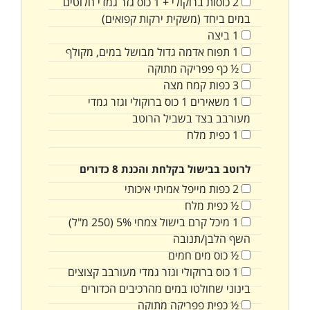
2
כוסות
ברוקולי + 1 כוס גזר גמדי חלוטים
במים ביחד (משקית ירקות קפואים)
1
ביצה
1
תפוח אדמה גדול מבושל במים, מקולף
½
כף
פפריקה מתוקה
3
כפות
קמח מצה
1
משאירים 1 כוס ברוקולי וגזר גמדי
מעורבב בצד בשביל הרוטב
1
כפית
מלח
לרוטב בבישול בקלחת והכנת 8 כדורים
2
כפות
מייפל אמיתי איכותי
½
כפית
מלח
1
מיכל קרם בישול צמחי 5% (250 מ"ל)
השף הלבן/תנובה
½
כוס
מים חמים
1
כוס
ברוקולי וגזר גמדי מעורבב קצוצים
בינוני שחולטו במים מהרכיבים הכדורים
½
כפית
פפריקה מתוקה