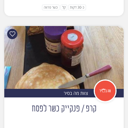
כ-30 דקות
קל
כשר פרווה
צוות מה בסיר
קרפ / פנקייק כשר לפסח