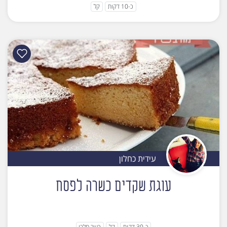
כ-10 דקות
קל
עידית כחלון
עוגת שקדים כשרה לפסח
כ-30 דקות
קל
כשר חלבי