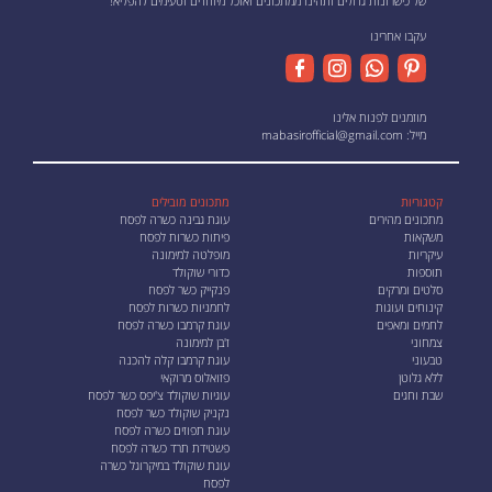
של כישרונות גדולים ותהינו ממתכונים ואוכל מיוחדים וטעימים להפליא!
עקבו אחרינו
מוזמנים לפנות אלינו
מייל:
mabasirofficial@gmail.com
קטגוריות
מתכונים מובילים
מתכונים מהירים
עוגת גבינה כשרה לפסח
משקאות
פיתות כשרות לפסח
עיקריות
מופלטה למימונה
תוספות
כדורי שוקולד
סלטים ומרקים
פנקייק כשר לפסח
קינוחים ועוגות
לחמניות כשרות לפסח
לחמים ומאפים
עוגת קרמבו כשרה לפסח
צמחוני
ז'בן למימונה
טבעוני
עוגת קרמבו קלה להכנה
ללא גלוטן
פזואלוס מרוקאי
שבת וחגים
עוגיות שוקולד צ'יפס כשר לפסח
נקניק שוקולד כשר לפסח
עוגת תפוזים כשרה לפסח
פשטידת תרד כשרה לפסח
עוגת שוקולד במיקרוגל כשרה
לפסח