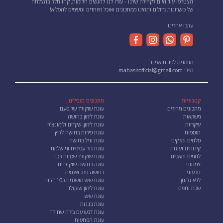
הצטרפו עוד היום לקהילה שלנו - עזרו לנו להגשים חלומות, קחו חלק בהצלחה
של כישרונות גדולים ותהינו ממתכונים ואוכל מיוחדים וטעימים להפליא!
עקבו אחרינו
מוזמנים לפנות אלינו
מייל:
mabasirofficial@gmail.com
קטגוריות
מתכונים מובילים
מתכונים מהירים
עוגת שוקולד של פעם
משקאות
עוגת לימון בחושה
עיקריות
עוגת לימון, שקדים ולימונצ'לו
תוספות
עוגת פירות בחושה לקיץ
סלטים ומרקים
עוגת וניל בחושה
קינוחים ועוגות
עוגת גזר עסיסית ומושלמת
לחמים ומאפים
עוגת שוקולד שכבות רכה
צמחוני
עוגה בחושה שוקולדית
טבעוני
בחושה פרג ואגסים
ללא גלוטן
עוגת שיש מושלמת ב10 דקות
שבת וחגים
עוגת לימון שוקולד
עוגת שיש
עוגת בננות
עוגת דבש עם בירה שחורה
עוגת הפתעות