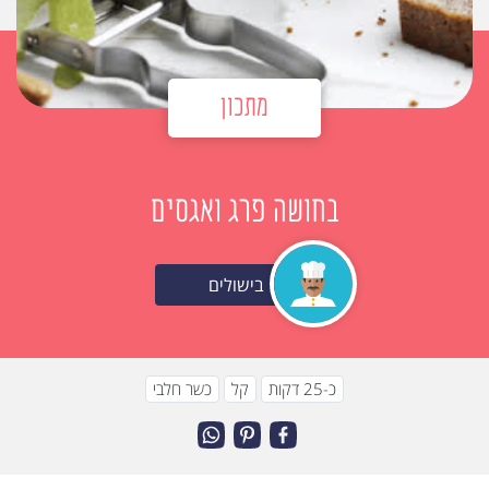
מתכון
בחושה פרג ואגסים
בישולים
כ-25 דקות
קל
כשר חלבי