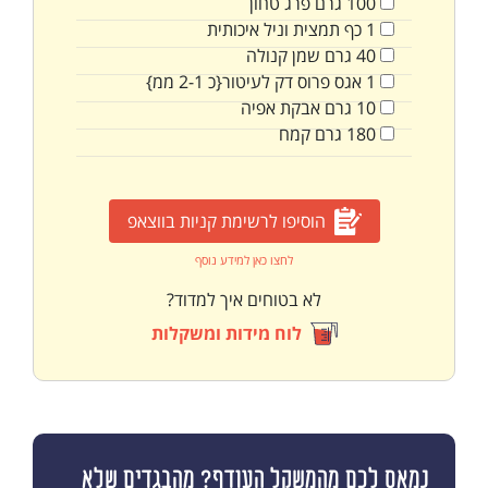
100
גרם
פרג טחון
1
כף
תמצית וניל איכותית
40
גרם
שמן קנולה
1
אגס פרוס דק לעיטור{כ 2-1 ממ}
10
גרם
אבקת אפיה
180
גרם
קמח
הוסיפו לרשימת קניות בווצאפ
לחצו כאן למידע נוסף
לא בטוחים איך למדוד?
לוח מידות ומשקלות
נמאס לכם מהמשקל העודף? מהבגדים שלא