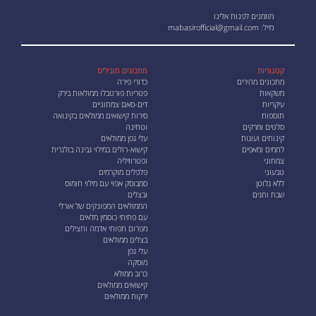
מוזמנים לפנות אלינו
מייל:
mabasirofficial@gmail.com
קטגוריות
מתכונים מובילים
מתכונים מהירים
כדורי פירה
משקאות
פטריות פורטבלו ממולאות בירק
עיקריות
דים-סאם צמחוניים
תוספות
סירות קישואים ממולאים בקינואה
סלטים ומרקים
וטחינה
קינוחים ועוגות
עלי גפן ממולאים
לחמים ומאפים
קישוא-רולים במילוי גבינה בולגרית
צמחוני
ופטרוזיליה
טבעוני
פלפלים מוקרמים
ללא גלוטן
סמבוסק אפוי עם מילוי חומוס
שבת וחגים
ובצלים
הממולאים המפונקים של אורלי
עם פתיתי כוסמין מלאים
מפרום תפוחי אדמה וחצילים
בצלים ממולאים
עלי גפן
מוסקה
כרוב ממולא
קישואים ממולאים
ירקות ממולאים