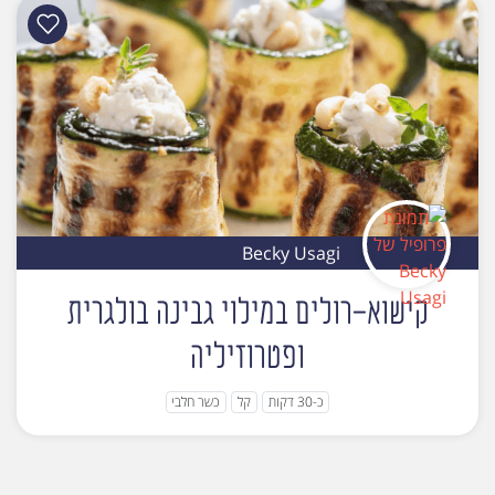
Becky Usagi
קישוא-רולים במילוי גבינה בולגרית
ופטרוזיליה
כ-30 דקות
קל
כשר חלבי