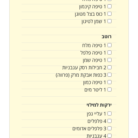
1
טיפה
קינמון
1
כוס
בצל מטוגן
1
שמן לטיגון
רוטב
1
טיפה
מלח
1
טיפה
פלפל
1
טיפה
שמן
2
חבילות
רסק עגבניות
3
כפות
אבקת מרק (פרווה)
1
טיפה
כמון
1
ליטר
מים
ירקות למילוי
1
עליי גפן
4
פלפלים
3
פלפלים אדומים
4
עגבניות