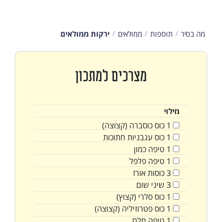
מה בסיר
תוספות
ממולאים
ירקות ממולאים
מצרכים למתכון
מילוי
1
כוס
כוסברה (קצוצה)
1
כוס
עגבניות חתוכות
1
טיפה
כמון
1
טיפה
פלפל
3
כוסות
אורז
3
שיני
שום
1
כוס
סלרי (קצוץ)
1
כוס
פטרוזיליה (קצוצה)
1
טיפה
מלח