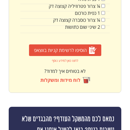
¼
צרור
פטרוזיליה קצוצה דק
1
כפית
כורכום
¼
צרור
כוסברה קצוצה דק
2
שיני
שום כתושות
הוסיפו לרשימת קניות בווצאפ
לחצו כאן למידע נוסף
לא בטוחים איך למדוד?
לוח מידות ומשקלות
נמאס לכם מהמשקל העודף? מהבגדים שלא