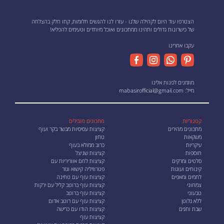
הצטרפו עוד היום לקהילה שלנו - עזרו לנו להגשים חלומות, קחו חלק בהצלחה
של כישרונות גדולים ותהינו ממתכונים ואוכל מיוחדים וטעימים להפליא!
עקבו אחרינו
מוזמנים לפנות אלינו
מייל:
mabasirofficial@gmail.com
קטגוריות
מתכונים מובילים
מתכונים מהירים
קציצות עסיסיות מבשר בקר ועוף
משקאות
טחון
עיקריות
כרוב ממולא בעוף
תוספות
קציצות שניצל
סלטים ומרקים
קציצות לחם אווריריות עם
קינוחים ועוגות
פטרוזיליה קישוא וגזר
לחמים ומאפים
קציצות עוף עם טחינה
צמחוני
קציצות עוף ברוטב קליל עם ירקות
טבעוני
קציצות עוף ברוטב
ללא גלוטן
קציצות עוף עם רוטב אדום
שבת וחגים
קציצות הודו עם כרישה
קציצות עוף