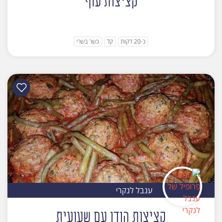
קציצות עוף
כ-20 דקות
קל
כשר בשרי
ענבל לנקרי
קציצות הודו עם שעועית