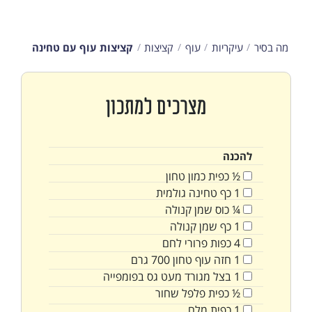
מה בסיר
עיקריות
עוף
קציצות
קציצות עוף עם טחינה
מצרכים למתכון
להכנה
½
כפית
כמון טחון
1
כף
טחינה גולמית
¼
כוס
שמן קנולה
1
כף
שמן קנולה
4
כפות
פרורי לחם
1
חזה עוף טחון 700 גרם
1
בצל מגורד מעט גס בפומפייה
½
כפית
פלפל שחור
1
כפית
מלח