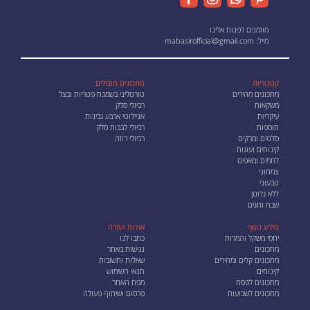
מוזמנים לפנות אלינו
מייל:
mabasirofficial@gmail.com
קטגוריות
מתכונים מובילים
מתכונים מהירים
טורטליני בשמנת פטריות ובצל
משקאות
רביולי סלק
עיקריות
אניילוטי ארבע גבינות
תוספות
רביולי לבבות סלק
סלטים ומרקים
רביולי רוזה
קינוחים ועוגות
לחמים ומאפים
צמחוני
טבעוני
ללא גלוטן
שבת וחגים
מידע נוסף
אודות ועזרה
יחסי משקל והמרות
כתבו לנו
מתכונים
נגישות באתר
מתכונים קלים ומהירים
שאלות ותשובות
קינוחים
תנאי השימוש
מתכונים לפסח
מפת האתר
מתכונים לשבועות
פרסום ושיתוף פעולה