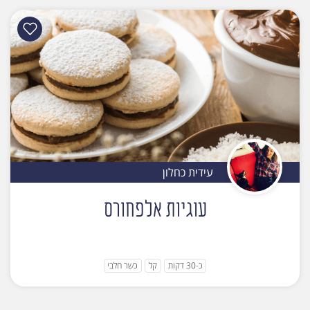
עידית כחלון
עוגיות אלפחורס
כ-30 דקות
קל
כשר חלבי