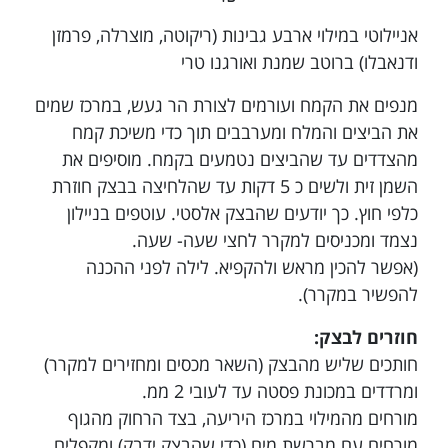
אניילוטי במילוי ארבע גבינות (ריקוטה, מוצרלה, פרמזן
ודנאבלו) ברוטב שמנת ואורגנו טרי
מנפים את הקמח ועורמים לצורת הר געש, במרכז שמים
את הביצים והמלח ומערבבים תוך כדי משיכת קמח
מהצדדים עד שהביצים נטמעים בקמח. מוסיפים את
השמן זית ולשים כ 5 דקות עד שהלחיצה בבצק חוזרת
כלפי חוץ. כך יודעים שהבצק אלסטי. עוטפים בניילון
נצמד ומכניסים למקרר לחצי שעה- שעה.
(אפשר להכין מראש ולהקפיא. לילה לפני ההכנה
להפשיר במקרר).
חוזרים לבצק:
חותכים שליש מהבצק (השאר מכסים ומחזירים למקרר)
ומרדדים במכונת פסטה עד לעובי 2 ממ.
מורחים מהמילוי במרכז היריעה, בצד הרחוק מהגוף
מורחים עם מברשת מים (כדי שהבצק ידבק) ומקפלים