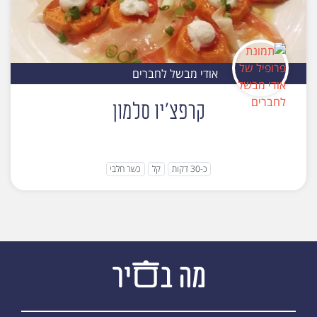
אודי מבשל לחברים
קרפצ'יו סלמון
כ-30 דקות
קל
כשר חלבי