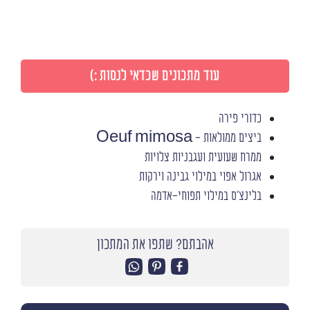
עוד מתכונים שכדאי לנסות :)
כדורי פירה
ביצים ממולאות - Oeuf mimosa
ממרח שעועית ועגבניות צלויות
אגרול אפוי במילוי גבינה וירקות
בלינצ'ס במילוי תפוחי-אדמה
אהבתם? שתפו את המתכון