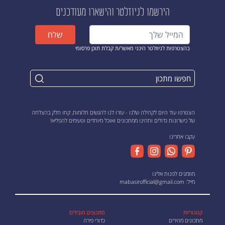
הירשמו לניוזלטר
והישארו מעודכנים
שלח
בהצטרפות לניוזלטר הינני מאשר/ת קבלת תוכן פרסומי
הצטרפו עוד היום לקהילה שלנו - עזרו לנו להגשים חלומות, קחו חלק בהצלחה
של כישרונות גדולים ותהינו ממתכונים ואוכל מיוחדים וטעימים להפליא!
עקבו אחרינו
מוזמנים לפנות אלינו
מייל:
mabasirofficial@gmail.com
קטגוריות
מתכונים מובילים
מתכונים מהירים
כדורי פירה