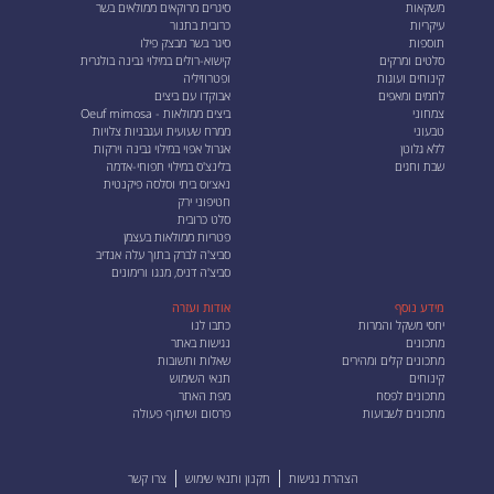
משקאות
סיגרים מרוקאים ממולאים בשר
עיקריות
כרובית בתנור
תוספות
סיגר בשר מבצק פילו
סלטים ומרקים
קישוא-רולים במילוי גבינה בולגרית
קינוחים ועוגות
ופטרוזיליה
לחמים ומאפים
אבוקדו עם ביצים
צמחוני
ביצים ממולאות - Oeuf mimosa
טבעוני
ממרח שעועית ועגבניות צלויות
ללא גלוטן
אגרול אפוי במילוי גבינה וירקות
שבת וחגים
בלינצ'ס במילוי תפוחי-אדמה
נאצ׳וס ביתי וסלסה פיקנטית
חטיפוני ירק
סלט כרובית
פטריות ממולאות בעצמן
סביצ'ה לברק בתוך עלה אנדיב
סביצ'ה דניס, מנגו ורימונים
מידע נוסף
אודות ועזרה
יחסי משקל והמרות
כתבו לנו
מתכונים
נגישות באתר
מתכונים קלים ומהירים
שאלות ותשובות
קינוחים
תנאי השימוש
מתכונים לפסח
מפת האתר
מתכונים לשבועות
פרסום ושיתוף פעולה
הצהרת נגישות
תקנון ותנאי שימוש
צרו קשר