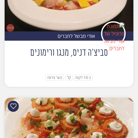
אודי מבשל לחברים
סביצ'ה דניס, מנגו ורימונים
כ-10 דקות
קל
כשר פרווה