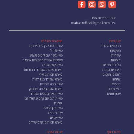
מוזמנים לפנות אלינו
מייל:
mabasirofficial@gmail.com
קטגוריות
מתכונים מובילים
מתכונים מהירים
עוגת תפוחי עץ עם פירורים
משקאות
פאי שוקולד
עיקריות
פאי גבינה עם לוטוס משגע
תוספות
שושנים אפויות מתפוחים אדומים
סלטים ומרקים
פאי פקאן-שוקולד
קינוחים ועוגות
טארט בייגלה, שוקולד וריבת חלב
לחמים ומאפים
טארט תפוחים אירי
צמחוני
טארט שוקולד ב15 דקות
טבעוני
עוגת ריבה פירורים
ללא גלוטן
טארט שוקולד קפה פיסטוק
שבת וחגים
פאי חמאת בוטנים ושוקלד
פאי תותים עם קרם שוקולד לבן
ושמנת
פאי לימון משגע
שטרויזל פרג
פאי אגוזים
טארט תפוחים וקרם שקדים
מידע נוסף
אודות ועזרה