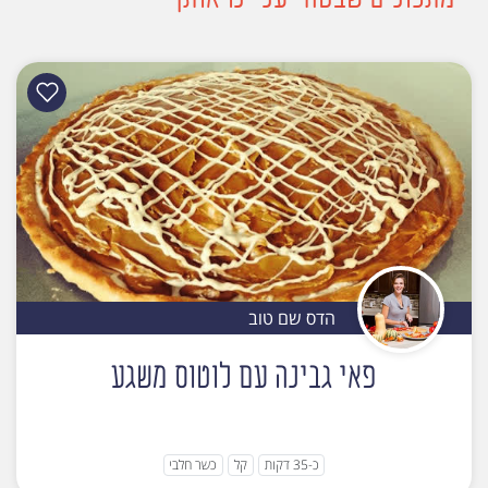
הדס שם טוב
פאי גבינה עם לוטוס משגע
כ-35 דקות
קל
כשר חלבי