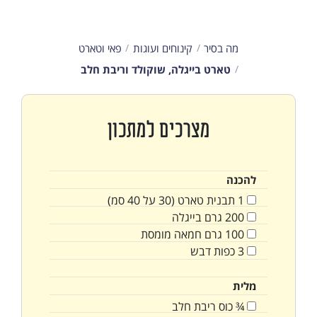
מה בסיר
קינוחים ועוגות
פאי וטארט
טארט בייגלה, שוקולד וריבת חלב
מצרכים למתכון
להכנה
1
תבנית טארט (30 על 40 סמ)
200
גרם
בייגלה
100
גרם
חמאה מומסת
3
כפות
דבש
מלית
¾
כוס
ריבת חלב