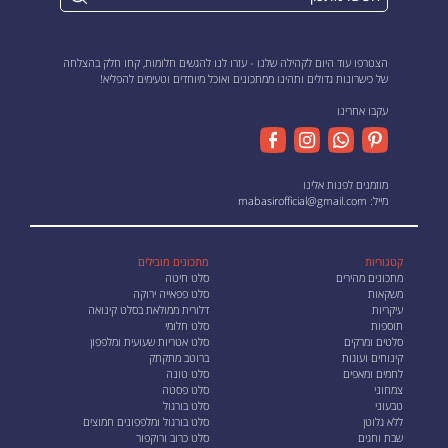
הצטרפו עוד היום לקהילה שלנו - עזרו לנו להגשים חלומות, קחו חלק בהצלחה
של כישרונות גדולים ותהינו ממתכונים ואוכל מיוחדים וטעימים להפליא!
עקבו אחרינו
מוזמנים לפנות אלינו
מייל:
mabasirofficial@gmail.com
קטגוריות
מתכונים מובילים
מתכונים מהירים
סלט חיטה
משקאות
סלט פפאייה ירוקה
עיקריות
דלורית ממולאת בסלט קינואה
תוספות
סלט חלומי
סלטים ומרקים
סלט אטריות שעועית ומלפפון
קינוחים ועוגות
ברוטב מתקתק
לחמים ומאפים
סלט טונה
צמחוני
סלט פסטה
טבעוני
סלט בורגול
ללא גלוטן
סלט בורגול ומלפפונים חמוצים
שבת וחגים
סלט כרוב ורוקפור