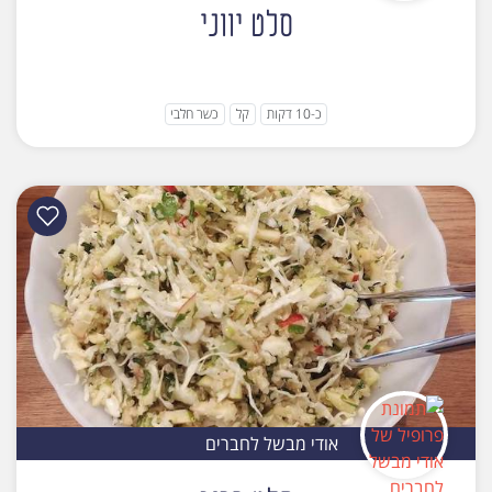
סלט יווני
כ-10 דקות
קל
כשר חלבי
אודי מבשל לחברים