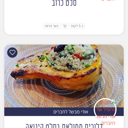
סלט כרוב
כ-5 דקות
קל
כשר פרווה
אודי מבשל לחברים
דלורית ממולאת בסלט קינואה