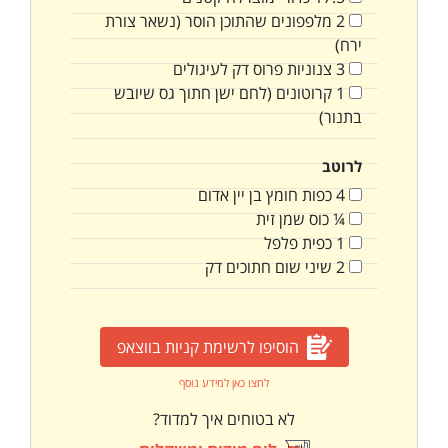
2
מלפפונים שהתוכן הוסר (נשאר צורת
ירח)
3
צנוניות פרוס דק לעיגולים
1
קרוטונים (לחם ישן חתוך גס שיובש
בתנור)
לרוטב
4
כפות
חומץ בן יין אדום
¼
כוס
שמן זית
1
כפית
פלפל
2
שיני
שום חתוכים דק
הוסיפו לרשימת קניות בווצאפ
לחצו כאן למידע נוסף
לא בטוחים איך למדוד?