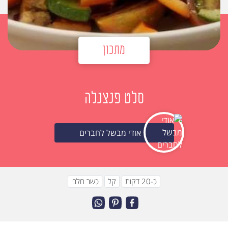
מתכון
סלט פנצנלה
אודי מבשל לחברים
כ-20 דקות
קל
כשר חלבי