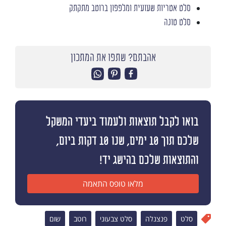
סלט אטריות שעועית ומלפפון ברוטב מתקתק
סלט טונה
אהבתם? שתפו את המתכון
בואו לקבל תוצאות ולעמוד ביעדי המשקל
שלכם תוך 10 ימים, שנו 10 דקות ביום,
והתוצאות שלכם בהישג יד!
מלאו טופס התאמה
סלט
פנצנלה
סלט צבעוני
רוטב
שום