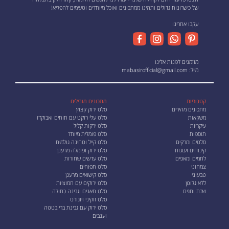
של כישרונות גדולים ותהינו ממתכונים ואוכל מיוחדים וטעימים להפליא!
עקבו אחרינו
מוזמנים לפנות אלינו
מייל:
mabasirofficial@gmail.com
קטגוריות
מתכונים מובילים
מתכונים מהירים
סלט ירוק קצוץ
משקאות
סלט עלי רוקט עם תותים ואבוקדו
עיקריות
סלט ירקות קליל
תוספות
סלט פומלית מיוחד
סלטים ומרקים
סלט קייל וטחינה גולמית
קינוחים ועוגות
סלט ירוק ופומלה מרענן
לחמים ומאפים
סלט עדשים שחורות
צמחוני
סלט תפוחים
טבעוני
סלט קישואים מרענן
ללא גלוטן
סלט ירוקים עם חמוציות
שבת וחגים
סלט תאנים וגבינה כחולה
סלט זוקיני ויוגורט
סלט ירוק עם גבינת ברי בטטה
וענבים