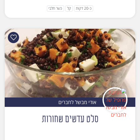
כ-20 דקות
קל
כשר חלבי
אודי מבשל לחברים
סלט עדשים שחורות