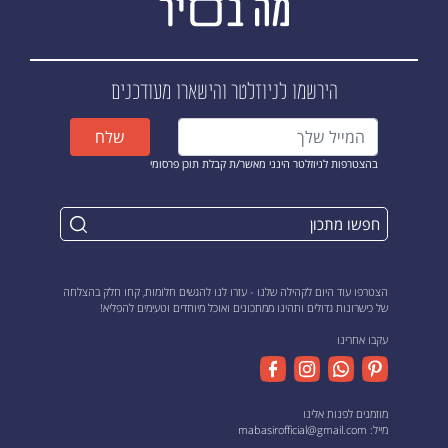
הירשמו לניוזלטר
והישארו מעודכנים
שלח
בהצטרפות לניוזלטר הינני מאשר/ת קבלת תוכן פרסומי
הצטרפו עוד היום לקהילה שלנו - עזרו לנו להגשים חלומות, קחו חלק בהצלחה
של כישרונות גדולים ותהינו ממתכונים ואוכל מיוחדים וטעימים להפליא!
עקבו אחרינו
מוזמנים לפנות אלינו
מייל:
mabasirofficial@gmail.com