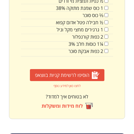
½
כפית
תמצית מי ורדים
1
כוס
שמנת מתוקה 38%
⅓
כוס
סוכר
½
חבילה
פטל אדום קפוא
1
גרגירים מחצי מקל וניל
2
כפות
קורנפלור
¼1
כוסות
חלב 3%
2
כפות
אבקת סוכר
הוסיפו לרשימת קניות בווצאפ
לחצו כאן למידע נוסף
לא בטוחים איך למדוד?
לוח מידות ומשקלות