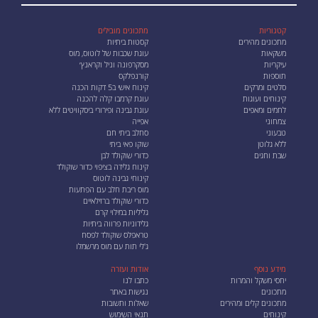
קטגוריות
מתכונים מובילים
מתכונים מהירים
קסטות ביתיות
משקאות
עוגת שכבות של לוטוס, מוס
עיקריות
מסקרפונה וניל וקראנץ׳
תוספות
קורנפלקס
סלטים ומרקים
קינוח אישי ב5 דקות הכנה
קינוחים ועוגות
עוגת קרמבו קלה להכנה
לחמים ומאפים
עוגת גבינה ופירורי ביסקוויטים ללא
צמחוני
אפייה
טבעוני
סחלב ביתי חם
ללא גלוטן
שוקו פאי ביתי
שבת וחגים
כדורי שוקולד לבן
קינוח גלידה בציפוי כדור שוקולד
קינוחי גבינה לוטוס
מוס ריבת חלב עם הפתעות
כדורי שוקולד ברזילאיים
גליליות במילוי קרם
גלידוניות פרווה ביתיות
טראפלס שוקולד לפסח
ג'לי תות עם מוס מרשמלו
מידע נוסף
אודות ועזרה
יחסי משקל והמרות
כתבו לנו
מתכונים
נגישות באתר
מתכונים קלים ומהירים
שאלות ותשובות
קינוחים
תנאי השימוש