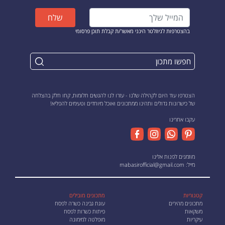
שלח
בהצטרפות לניוזלטר הינני מאשר/ת קבלת תוכן פרסומי
הצטרפו עוד היום לקהילה שלנו - עזרו לנו להגשים חלומות, קחו חלק בהצלחה
של כישרונות גדולים ותהינו ממתכונים ואוכל מיוחדים וטעימים להפליא!
עקבו אחרינו
מוזמנים לפנות אלינו
מייל:
mabasirofficial@gmail.com
קטגוריות
מתכונים מובילים
מתכונים מהירים
עוגת גבינה כשרה לפסח
משקאות
פיתות כשרות לפסח
עיקריות
מופלטה למימונה