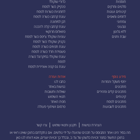
תוספות
כדורי שוקולד
סלטים ומרקים
פנקייק כשר לפסח
קינוחים ועוגות
לחמניות כשרות לפסח
לחמים ומאפים
עוגת קרמבו כשרה לפסח
צמחוני
ז'בן למימונה
טבעוני
עוגת קרמבו קלה להכנה
ללא גלוטן
פזואלוס מרוקאי
שבת וחגים
עוגיות שוקולד צ'יפס כשר לפסח
נקניק שוקולד כשר לפסח
עוגת תפוזים כשרה לפסח
פשטידת תרד כשרה לפסח
עוגת שוקולד במיקרוגל כשרה
לפסח
עוגת נס קפה אוורירית לפסח
מידע נוסף
אודות ועזרה
יחסי משקל והמרות
כתבו לנו
מתכונים
נגישות באתר
מתכונים קלים ומהירים
שאלות ותשובות
קינוחים
תנאי השימוש
מתכונים לפסח
מפת האתר
מתכונים לשבועות
פרסום ושיתוף פעולה
הצהרת נגישות
תקנון ותנאי שימוש
צרו קשר
מה בסיר הינו אתר המבוסס על תכנים שהועלו על ידי גולשים. אם נתקלתם בתוכן שאינו ראוי או
בתוכן החשוד כמפר זכויות כלשהן של צד ג', ובכלל כך זכויות יוצרים, אנא
דווחו לנו כאן