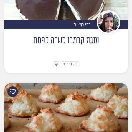
נלי משיח
עוגת קרמבו כשרה לפסח
כ-15 דקות
קל