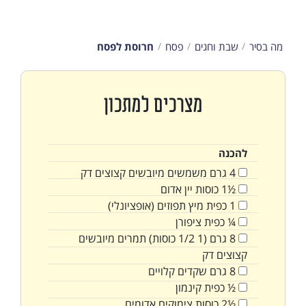
מה בסיר
שבת וחגים
פסח
חרוסת לפסח
מצרכים למתכון
להכנה
4
גרם
משמשים מיובשים קצוצים דק
½1
כוסות
יין אדום
1
כפית
מיץ תפוזים (אופציונלי)
¼
כפית
ציפורן
8
גרם
(1 1/2 כוסות) תמרים מיובשים
קצוצים דק
8
גרם
שקדים קלויים
½
כפית
קינמון
½2
כוסות
צימוקים אדומים