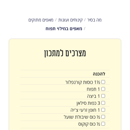
מה בסיר
קינוחים ועוגות
מאפים מתוקים
מאפים במילוי תפוח
מצרכים למתכון
להכנה
½1
כוסות
קורנפלור
1
תפוח
1
ביצה
3
כפות
סילאן
1
חופן
זרעי צ'יה
½
כוס
שיבולת שועל
½
כוס
קוקוס