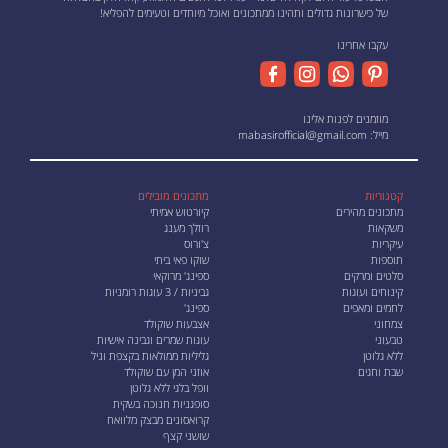
של כישרונות גדולים ותהינו ממתכונים ואוכל מיוחדים וטעימים להפליא!
עקבו אחרינו
מוזמנים לפנות אלינו
מייל:
mabasirofficial@gmail.com
קטגוריות
מתכונים מובילים
מתכונים מהירים
קיורטוש אמיתי
משקאות
רוזלך מענג
עיקריות
צ'ורוס
תוספות
שוקו פאי ביתי
סלטים ומרקים
ספינג' מרוקאי
קינוחים ועוגות
גביניות / 3 עוגות רומניות
לחמים ומאפים
ספינג'
צמחוני
אצבעות שוקולד
טבעוני
עוגות שמרים וגבינה אישיות
ללא גלוטן
גליליות ממולאות בקצפת וניל
שבת וחגים
אוזני המן עם שוקולד
וופל בלגי ללא גלוטן
סופגניות חנוכה בשקית
קרואסונים מבצק מלוואח
שושני קצף