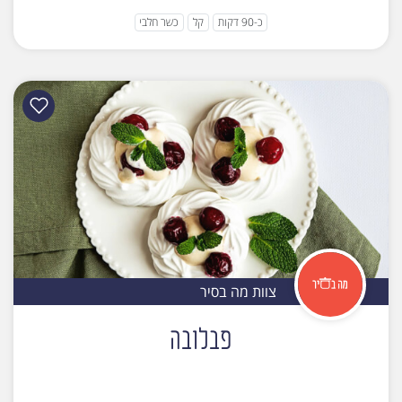
כ-90 דקות
קל
כשר חלבי
צוות מה בסיר
פבלובה