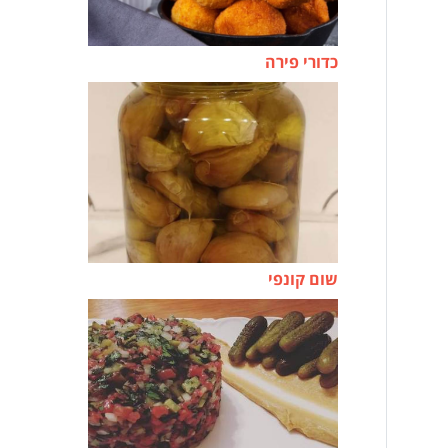
כדורי פירה
שום קונפי