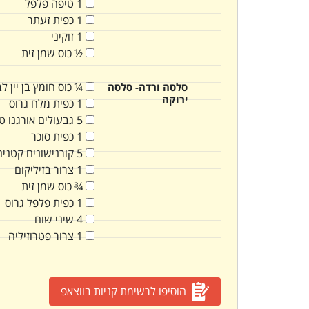
1
טיפה
פלפל
1
כפית
זעתר
1
זוקיני
½
כוס
שמן זית
¼
כוס
חומץ בן יין לב
סלסה ורדה- סלסה
ירוקה
1
כפית
מלח גרוס
5
גבעולים
אורגנו ט
1
כפית
סוכר
5
קורנישונים קטנים
1
צרור
בזיליקום
¾
כוס
שמן זית
1
כפית
פלפל גרוס
4
שיני
שום
1
צרור
פטרוזיליה
הוסיפו לרשימת קניות בווצאפ