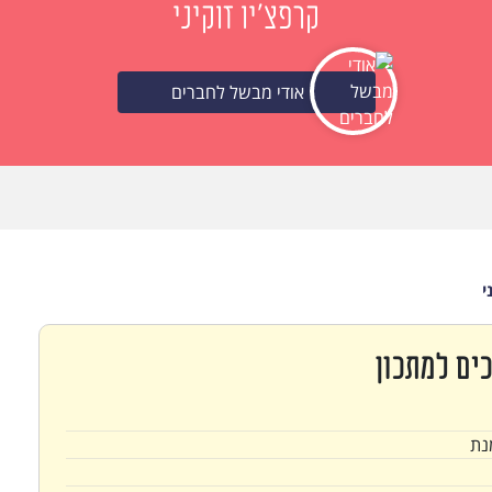
קרפצ'יו זוקיני
אודי מבשל לחברים
י
ים למתכון
נת