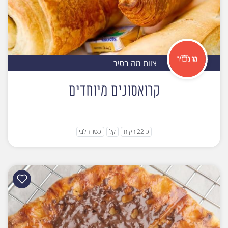
צוות מה בסיר
קרואסונים מיוחדים
כ-22 דקות
קל
כשר חלבי