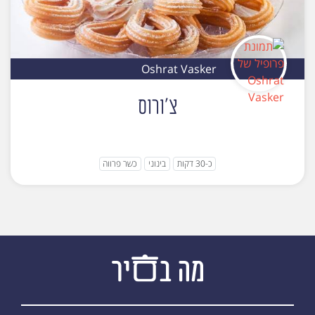
Oshrat Vasker
צ'ורוס
כ-30 דקות
בינוני
כשר פרווה