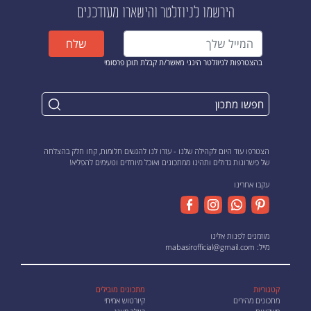
הירשמו לניוזלטר
והישארו מעודכנים
שלח
בהצטרפות לניוזלטר הינני מאשר/ת קבלת תוכן פרסומי
הצטרפו עוד היום לקהילה שלנו - עזרו לנו להגשים חלומות, קחו חלק בהצלחה
של כישרונות גדולים ותהינו ממתכונים ואוכל מיוחדים וטעימים להפליא!
עקבו אחרינו
מוזמנים לפנות אלינו
מייל:
mabasirofficial@gmail.com
קטגוריות
מתכונים מובילים
מתכונים מהירים
קיורטוש אמיתי