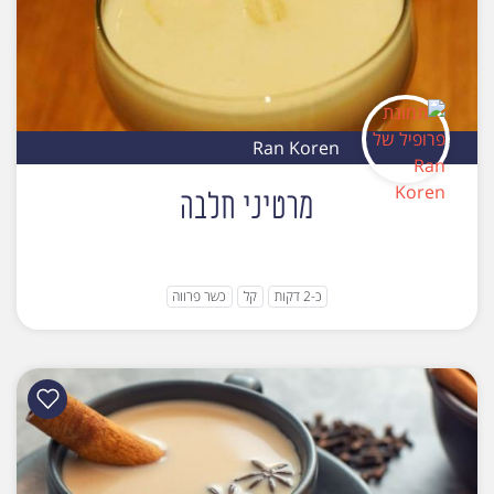
Ran Koren
מרטיני חלבה
כ-2 דקות
קל
כשר פרווה