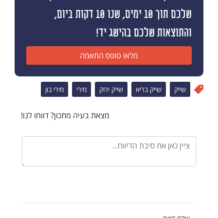
שלכם תוך 10 ימים, שנו 10 דקות ביום,
והתוצאות שלכם בהישג יד!
מלאו טופס התאמה
שייק
שייק בריא
שייק ירוק
מירי
מירי בון
מצאת בעיה מתכון? דווחו לנו!