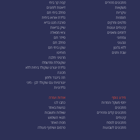
מתכונים מהירים
קפה קר ביתי
משקאות
דיאטת לימונים
עיקריות
סחלב ביתי חם
תוספות
גלידת אוראו ביתית
סלטים ומרקים
סורבה מנגו בריא
קינוחים ועוגות
שייק בריאות
לחמים ומאפים
צ׳אי מסאלה
צמחוני
סיידר חם
טבעוני
סחלב חם
ללא גלוטן
שוקו ביתי חם
שבת וחגים
מוחיטו
מרטיני חלבה
שוקופלת ומרשמלו
גלידת יוגורט שוקולד ביתית ללא
מכונה
תה ג׳ינג׳ר ולימון
יוגורטיות עם שוקולד לבן - מיני
גלידוניות
מידע נוסף
אודות ועזרה
יחסי משקל והמרות
כתבו לנו
מתכונים
נגישות באתר
מתכונים קלים ומהירים
שאלות ותשובות
קינוחים
תנאי השימוש
מתכונים לפסח
מפת האתר
מתכונים לשבועות
פרסום ושיתוף פעולה