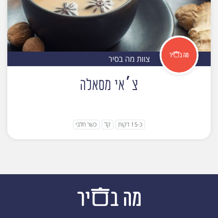
צוות מה בסיר
צ׳אי מסאלה
כ-15 דקות
קל
כשר חלבי