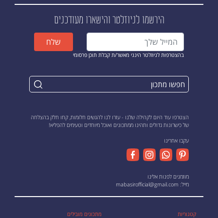
הירשמו לניוזלטר
והישארו מעודכנים
שלח
בהצטרפות לניוזלטר הינני מאשר/ת קבלת תוכן פרסומי
הצטרפו עוד היום לקהילה שלנו - עזרו לנו להגשים חלומות, קחו חלק בהצלחה
של כישרונות גדולים ותהינו ממתכונים ואוכל מיוחדים וטעימים להפליא!
עקבו אחרינו
מוזמנים לפנות אלינו
מייל:
mabasirofficial@gmail.com
קטגוריות
מתכונים מובילים