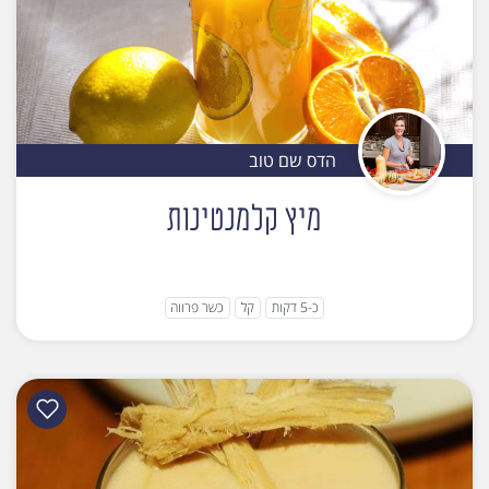
הדס שם טוב
מיץ קלמנטינות
כ-5 דקות
קל
כשר פרווה