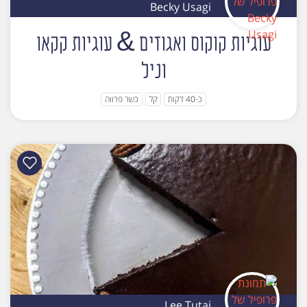
Becky Usagi
עוגיות קוקוס ואגוזים & עוגיות קקאו
וניל
כ-40 דקות
קל
כשר פרווה
Lee Tutai