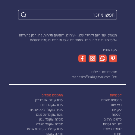
הצטרפו עוד היום לקהילה שלנו - עזרו לנו להגשים חלומות, קחו חלק בהצלחה
של כישרונות גדולים ותהינו ממתכונים ואוכל מיוחדים וטעימים להפליא!
עקבו אחרינו
מוזמנים לפנות אלינו
מייל:
mabasirofficial@gmail.com
קטגוריות
מתכונים מובילים
מתכונים מהירים
עוגת קינדר שוקולד לבן
משקאות
עוגת שוקולד גבוהה
עיקריות
עוגיית שוקולד צ'יפס ענקית
תוספות
עוגת שוקולד של פעם
סלטים ומרקים
סופלה שוקולד ענק
קינוחים ועוגות
סופלה שוקולד נוטלה
לחמים ומאפים
עוגת קוקילידה עם מוס אוראו
צמחוני
סופלה שוקולד