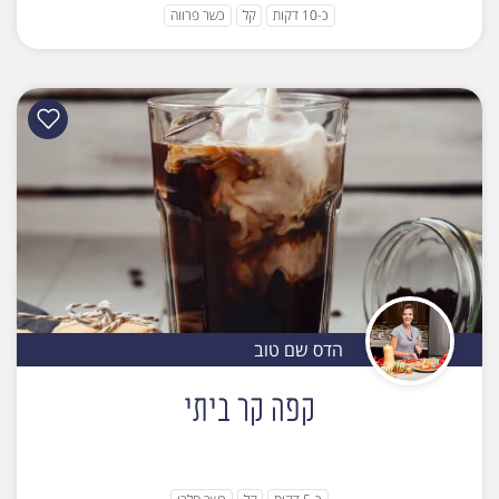
כ-10 דקות
קל
כשר פרווה
הדס שם טוב
קפה קר ביתי