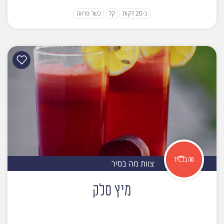
כ-20 דקות
קל
כשר פרווה
צוות מה בסיר
מיץ סלק