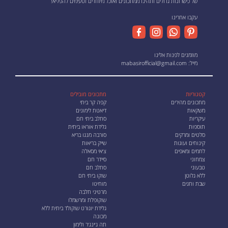
של כישרונות גדולים ותהינו ממתכונים ואוכל מיוחדים וטעימים להפליא!
עקבו אחרינו
מוזמנים לפנות אלינו
מייל:
mabasirofficial@gmail.com
קטגוריות
מתכונים מובילים
מתכונים מהירים
קפה קר ביתי
משקאות
דיאטת לימונים
עיקריות
סחלב ביתי חם
תוספות
גלידת אוראו ביתית
סלטים ומרקים
סורבה מנגו בריא
קינוחים ועוגות
שייק בריאות
לחמים ומאפים
צ׳אי מסאלה
צמחוני
סיידר חם
טבעוני
סחלב חם
ללא גלוטן
שוקו ביתי חם
שבת וחגים
מוחיטו
מרטיני חלבה
שוקופלת ומרשמלו
גלידת יוגורט שוקולד ביתית ללא
מכונה
תה ג׳ינג׳ר ולימון