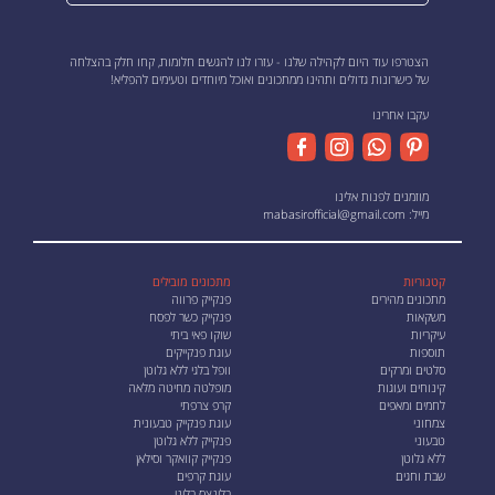
הצטרפו עוד היום לקהילה שלנו - עזרו לנו להגשים חלומות, קחו חלק בהצלחה
של כישרונות גדולים ותהינו ממתכונים ואוכל מיוחדים וטעימים להפליא!
עקבו אחרינו
מוזמנים לפנות אלינו
מייל:
mabasirofficial@gmail.com
קטגוריות
מתכונים מובילים
מתכונים מהירים
פנקייק פרווה
משקאות
פנקייק כשר לפסח
עיקריות
שוקו פאי ביתי
תוספות
עוגת פנקייקים
סלטים ומרקים
וופל בלגי ללא גלוטן
קינוחים ועוגות
מופלטה מחיטה מלאה
לחמים ומאפים
קרפ צרפתי
צמחוני
עוגת פנקייק טבעונית
טבעוני
פנקייק ללא גלוטן
ללא גלוטן
פנקייק קוואקר וסילאן
שבת וחגים
עוגת קרפים
בלינצס בליני