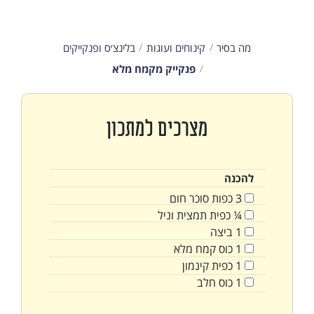
מה בסיר
קינוחים ועוגות
בלינצ׳ס ופנקייקים
פנקייק מקמח מלא
מצרכים למתכון
להכנה
3
כפות
סוכר חום
¼
כפית
תמצית וניל
1
ביצה
1
כוס
קמח מלא
1
כפית
קינמון
1
כוס
חלב