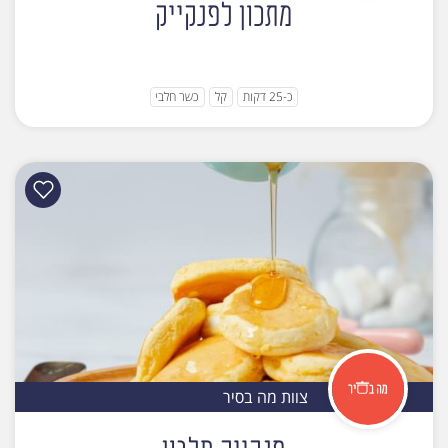
מתכון לפנקייק
כ-25 דקות
קל
כשר חלבי
צוות מה בסיר