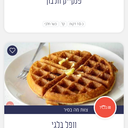
פנקייק חלבון
כ-10 דקות
קל
כשר חלבי
צוות מה בסיר
וופל בלגי