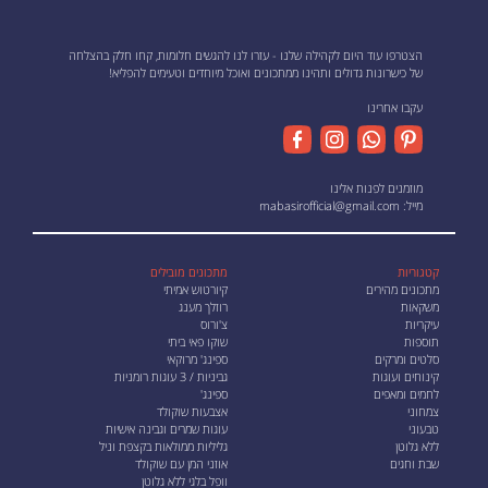
הצטרפו עוד היום לקהילה שלנו - עזרו לנו להגשים חלומות, קחו חלק בהצלחה
של כישרונות גדולים ותהינו ממתכונים ואוכל מיוחדים וטעימים להפליא!
עקבו אחרינו
מוזמנים לפנות אלינו
מייל:
mabasirofficial@gmail.com
קטגוריות
מתכונים מובילים
מתכונים מהירים
קיורטוש אמיתי
משקאות
רוזלך מענג
עיקריות
צ'ורוס
תוספות
שוקו פאי ביתי
סלטים ומרקים
ספינג' מרוקאי
קינוחים ועוגות
גביניות / 3 עוגות רומניות
לחמים ומאפים
ספינג'
צמחוני
אצבעות שוקולד
טבעוני
עוגות שמרים וגבינה אישיות
ללא גלוטן
גליליות ממולאות בקצפת וניל
שבת וחגים
אוזני המן עם שוקולד
וופל בלגי ללא גלוטן