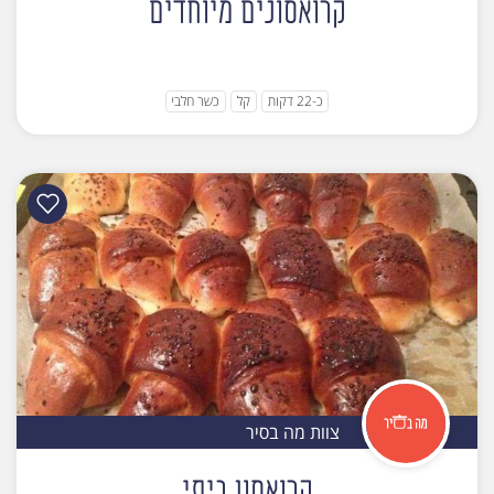
קרואסונים מיוחדים
כ-22 דקות
קל
כשר חלבי
צוות מה בסיר
קרואסון ביתי